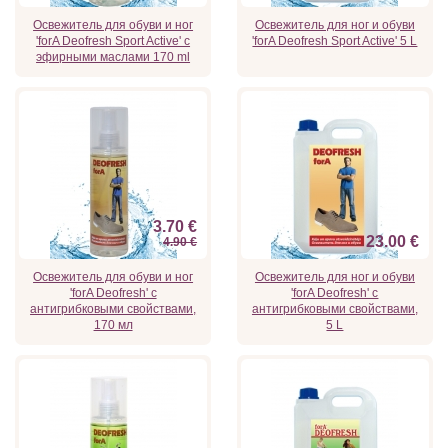
Освежитель для обуви и ног
Освежитель для ног и обуви
'forA Deofresh Sport Active' с
'forA Deofresh Sport Active' 5 L
эфирными маслами 170 ml
3.70 €
23.00 €
4.90 €
Освежитель для обуви и ног
Освежитель для ног и обуви
'forA Deofresh' с
'forA Deofresh' с
антигрибковыми свойствами,
антигрибковыми свойствами,
170 мл
5 L