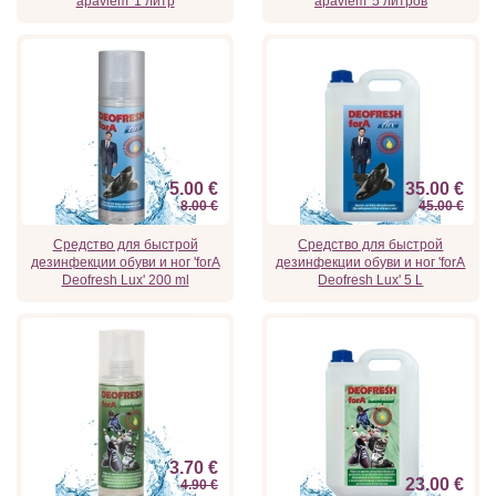
apaviem' 1 литр
apaviem' 5 литров
5.00 €
35.00 €
8.00 €
45.00 €
Средство для быстрой
Средство для быстрой
дезинфекции обуви и ног 'forA
дезинфекции обуви и ног 'forA
Deofresh Lux' 200 ml
Deofresh Lux' 5 L
3.70 €
23.00 €
4.90 €