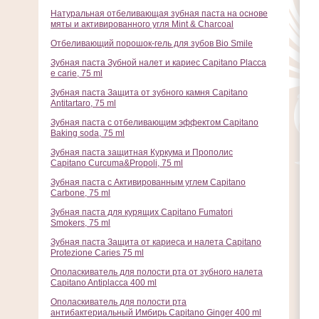
Натуральная отбеливающая зубная паста на основе
мяты и активированного угля Mint & Charcoal
Отбеливающий порошок-гель для зубов Bio Smile
Зубная паста Зубной налет и кариес Capitano Placca
e carie, 75 ml
Зубная паста Защита от зубного камня Capitano
Antitartaro, 75 ml
Зубная паста с отбеливающим эффектом Capitano
Baking soda, 75 ml
Зубная паста защитная Куркума и Прополис
Capitano Curcuma&Propoli, 75 ml
Зубная паста с Активированным углем Capitano
Carbone, 75 ml
Зубная паста для курящих Capitano Fumatori
Smokers, 75 ml
Зубная паста Защита от кариеса и налета Capitano
Protezione Caries 75 ml
Ополаскиватель для полости рта от зубного налета
Capitano Antiplacca 400 ml
Ополаскиватель для полости рта
антибактериальный Имбирь Capitano Ginger 400 ml