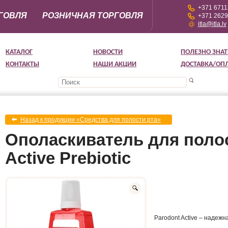
+371 671
ГОВЛЯ
РОЗНИЧНАЯ ТОРГОВЛЯ
+371 262
itla@itla.lv
КАТАЛОГ
НОВОСТИ
ПОЛЕЗНО ЗНАТ
КОНТАКТЫ
НАШИ АКЦИИ
ДОСТАВКА/ОП
Назад к продукции «Cредства для полости рта»
Ополаскиватель для полос
Active Prebiotic
Parodont Active – надеж