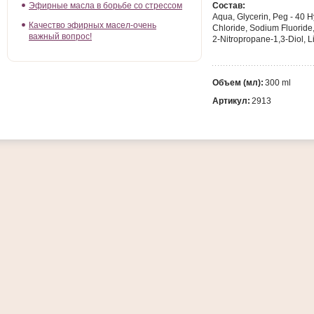
Эфирные масла в борьбе со стрессом
Состав:
Aqua, Glycerin, Peg - 40 H
Качество эфирных масел-очень
Chloride, Sodium Fluoride
важный вопрос!
2-Nitropropane-1,3-Diol, 
Объем (мл):
300 ml
Артикул:
2913