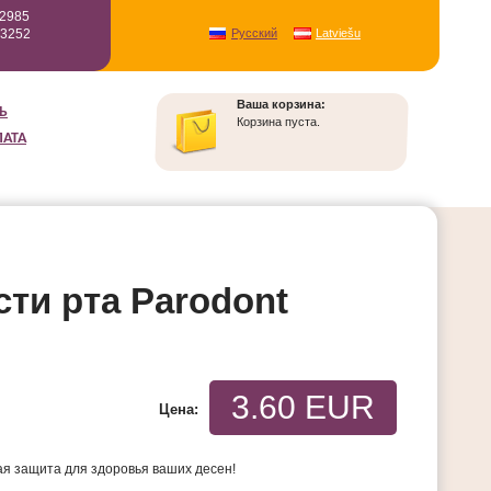
12985
93252
Русский
Latviešu
Ваша корзина:
Ь
Корзина пуста.
ЛАТА
ти рта Parodont
3.60 EUR
Цена:
ная защита для здоровья ваших десен!