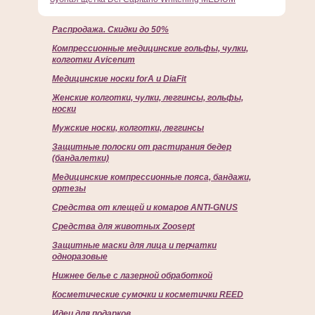
Распродажа. Скидки до 50%
Компрессионные медицинские гольфы, чулки,
колготки Avicenum
Медицинские носки forA и DiaFit
Женские колготки, чулки, леггинсы, гольфы,
носки
Мужские носки, колготки, леггинсы
Защитные полоски от растирания бедер
(бандалетки)
Медицинские компрессионные пояса, бандажи,
ортезы
Средства от клещей и комаров ANTI-GNUS
Средства для животных Zoosept
Защитные маски для лица и перчатки
одноразовые
Нижнее белье с лазерной обработкой
Косметические сумочки и косметички REED
Идеи для подарков