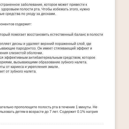
страненное заболевание, которое может привести к
здоровьем полости рта. Чтобы избежать этого, нужно
е средства по уходу за деснами.
понентов содержит:
торый помогает восстановить естественный баланс в полости
епляет десны и удаляет верхний пораженный слой, где
зывающие пародонтоз. Он имеет стягивающий эффект и
ения слизистой оболочки.
ся эффективным антибактериальным средством, которое
ктериями, вызывающими образование зубного налета.
ты от кариеса и укрепления эмали.
т от зубного налета.
ательно прополощите полость рта в течение 1 минуты. Не
ользовать детям в возрасте до 7 лет. Содержит 0.1% натрия