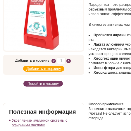
Пародонтоз – это распро
серьезным проблемам со 
использовать эффективны
В качестве активных ком
Пребиотик инулин,
ко
рта.
Лактат алюминия
укр
находятся бактерии, вы
ускоряет процесс заживл
Хлоргексидин
являет
Добавить в корзину
помогает в борьбе с ба
Ионы фтора
для защи
Хлорид цинка
защищае
Перейти в корзину
Способ применения:
Заполните колпачок и тщ
Полезная информация
глотать! Не следует исп
фторида.
Укрепление иммунной системы с
эфирными маслами