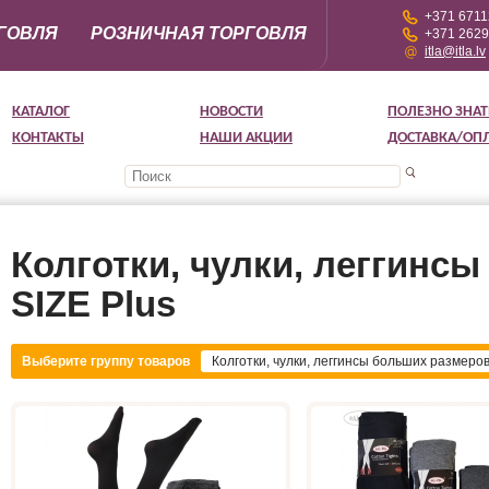
+371 671
ГОВЛЯ
РОЗНИЧНАЯ ТОРГОВЛЯ
+371 262
itla@itla.lv
КАТАЛОГ
НОВОСТИ
ПОЛЕЗНО ЗНАТ
КОНТАКТЫ
НАШИ АКЦИИ
ДОСТАВКА/ОП
Колготки, чулки, леггинс
SIZE Plus
Выберите группу товаров
Колготки, чулки, леггинсы больших размеров
Plus