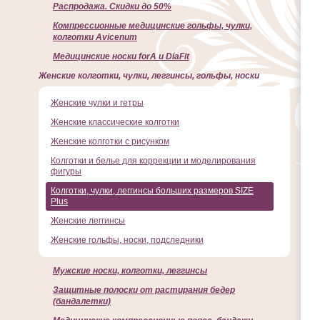
Распродажа. Скидки до 50%
Компрессионные медицинские гольфы, чулки,
колготки Avicenum
Медицинские носки forA и DiaFit
Женские колготки, чулки, леггинсы, гольфы, носки
Женские чулки и гетры
Женские классические колготки
Женские колготки с рисунком
Колготки и белье для коррекции и моделирования
фигуры
Колготки, чулки, леггинсы больших размеров SIZE
Plus
Женские леггинсы
Женские гольфы, носки, подследники
Мужские носки, колготки, леггинсы
Защитные полоски от растирания бедер
(бандалетки)