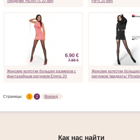
'сердечки' HEARTS 20 den
PIPS 20 den
6.90 €
7.90 €
Женские колготки больших размеров с
Женские колготки больших
фантазийным рисунком Emma 20
рисунком 'квадраты' Phoeb
Страницы:
1
2
Вперед
Как нас найти