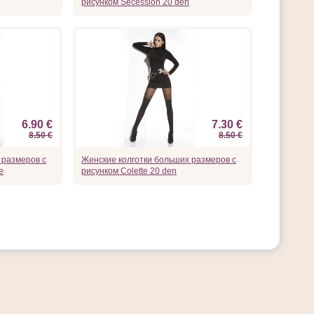
рисунком Secession 20 den
6.90 €
7.30 €
8.50 €
8.50 €
 размеров с
Женские колготки больших размеров с
e
рисунком Colette 20 den