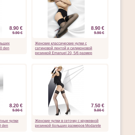
8.90 €
8.90 €
9.90 €
9.90 €
льших
Женские классические чулки с
20 den
сатиновой лентой и силиконовой
резинкой Emanuel 20, 5/6 размер
8.20 €
7.50 €
9.90 €
9.00 €
тные чулки
Женские чулки в сеточку с кружевной
0 den
резинкой больших размеров Modarete