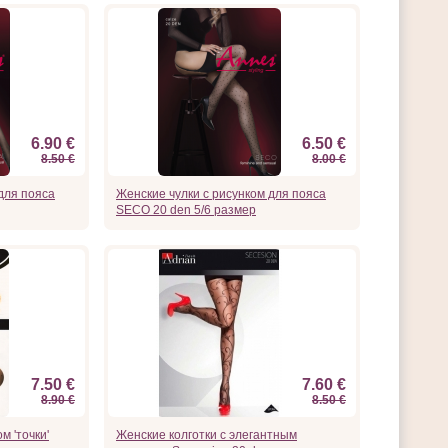
6.90 €
6.50 €
8.50 €
8.00 €
для пояса
Женские чулки с рисунком для пояса
SECO 20 den 5/6 размер
7.50 €
7.60 €
8.90 €
8.50 €
м 'точки'
Женские колготки с элегантным