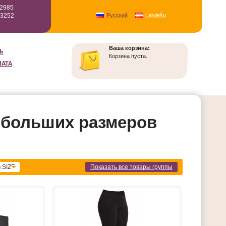
12985
93252
Русский
Latviešu
Ваша корзина:
Ь
Корзина пуста.
ЛАТА
ы больших размеров
 SIZE
Показать все товары группы