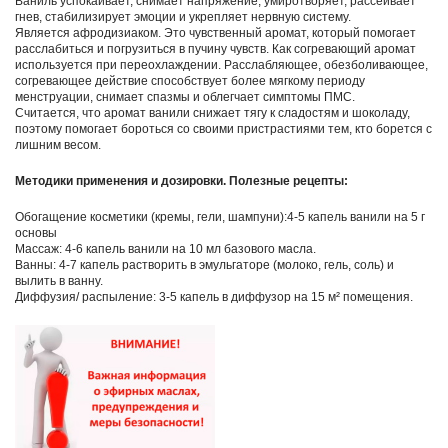
Ваниль успокаивает, снимает напряжение, умиротворяет, рассеивает
гнев, стабилизирует эмоции и укрепляет нервную систему.
Является афродизиаком. Это чувственный аромат, который помогает
расслабиться и погрузиться в пучину чувств. Как согревающий аромат
используется при переохлаждении. Расслабляющее, обезболивающее,
согревающее действие способствует более мягкому периоду
менструации, снимает спазмы и облегчает симптомы ПМС.
Считается, что аромат ванили снижает тягу к сладостям и шоколаду,
поэтому помогает бороться со своими пристрастиями тем, кто борется с
лишним весом.
Методики применения и дозировки.
Полезные рецепты:
Обогащение косметики (кремы, гели, шампуни):4-5 капель ванили на 5 г
основы
Массаж: 4-6 капель ванили на 10 мл базового масла.
Ванны: 4-7 капель растворить в эмульгаторе (молоко, гель, соль) и
вылить в ванну.
Диффузия/ распыление: 3-5 капель в диффузор на 15 м² помещения.