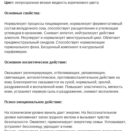
Цвет:
непрозрачная вязкая жидкость коричневого цвета
Основные свойства:
Нормализует процессы пищеварения, нормализует ферментативный
состав желудочного сока, способствует расщеплению и утилизации
углеводов в организме. Снижает аппетит, нейтрализует действие
алкоголя. Регулирует и нормализует менструальный цикл. Облегчает
предменструальный синдром. Способствует нормализации
гормонального фона. Бесценный компонент в натуральной
парфюмерии.
Основное косметическое действие:
Оказывает регенерирующее, отбеливающее, увлажняющее,
смягчающее, антисептическое, противовоспалительное действие на
кожу. Благоприятно сказывается на сухой, нормальной, зрелой,
раздраженной и воспаленной коже. Повышает эластичность, мягкость
кожи, устраняет нервную сыпь и раздражение, снимает воспаление.
Психо-эмоциональное действие:
На психическом уровне ваниль дает энергию. На бессознательном
уровне напоминает запах грудного молока и вызывает чувство
безопасности. Оживляет, гармонизирует энергетику семьи. Успокаивает,
устраняет бессонницу, укрощает в гневе.