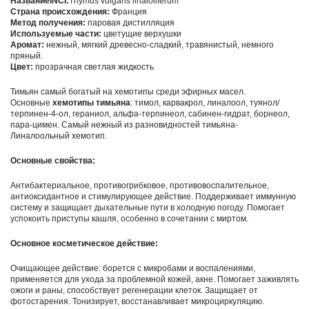
Название
INCI:
Thymus vulgaris linaloliferum
Страна происхождения:
Франция
Метод получения:
паровая дистилляция
Используемые части:
цветущие верхушки
Аромат:
нежный, мягкий древесно-сладкий, травянистый, немного
пряный.
Цвет:
прозрачная светлая жидкость
Тимьян самый богатый на хемотипы среди эфирных масел.
Основные
хемотипы
тимьяна
: тимол, карвакрол, линалоол, туянол/
терпинен-4-ол, гераниол, альфа-терпинеол, сабинен-гидрат, борнеол,
пара-цимен. Самый нежный из разновидностей тимьяна-
Линалоольный хемотип.
Основные свойства:
Антибактериальное, противогрибковое, противовоспалительное,
антиоксидантное и стимулирующее действие. Поддерживает иммунную
систему и защищает дыхательные пути в холодную погоду. Помогает
успокоить приступы кашля, особенно в сочетании с миртом.
Основное косметическое действие:
Очищающее действие: борется с микробами и воспалениями,
применяется для ухода за проблемной кожей, акне. Помогает заживлять
ожоги и раны, способствует регенерации клеток. Защищает от
фотостарения. Тонизирует, восстанавливает микроциркуляцию.