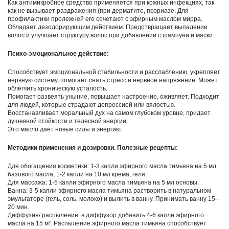
Как антимикробное средство применяется при кожных инфекциях, так
как не вызывает раздражения (при дерматите, псориазе. Для
профилактики пролежней его сочетают с эфирным маслом мирра.
Обладает дезодорирующим действием. Предотвращает выпадение
волос и улучшает структуру волос при добавлении с шампуни и маски.
Психо-эмоциональное действие:
Способствует эмоциональной стабильности и расслаблению, укрепляет
нервную систему, помогает снять стресс и нервное напряжение. Может
облегчить хроническую усталость.
Помогает развеять уныние, повышает настроение, оживляет. Подходит
для людей, которые страдают депрессией или вялостью.
Восстанавливает моральный дух на самом глубоком уровне, придает
душевной стойкости и телесной энергии.
Это масло даёт новые силы и энергию.
Методики применения и дозировки.
Полезные рецепты:
Для обогащения косметики: 1-3 капли эфирного масла тимьяна на 5 мл
базового масла, 1-2 капли на 10 мл крема, геля.
Для массажа: 1-5 капли эфирного масла тимьяна на 5 мл основы.
Ванна: 3-5 капли эфирного масла тимьяна растворить в натуральном
эмульгаторе (гель, соль, молоко) и вылить в ванну. Принимать ванну 15–
20 мин.
Диффузия/ распыление: в диффузор добавить 4-6 капли эфирного
масла на 15 м². Распыление эфирного масла тимьяна способствует