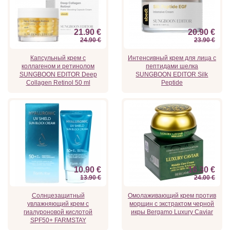
21.90 €
20.90 €
24.90 €
23.90 €
Капсульный крем с
Интенсивный крем для лица с
коллагеном и ретинолом
пептидами шелка
SUNGBOON EDITOR Deep
SUNGBOON EDITOR Silk
Collagen Retinol 50 ml
Peptide
10.90 €
16.30 €
13.90 €
24.00 €
Солнцезащитный
Омолаживающий крем против
увлажняющий крем с
морщин с экстрактом черной
гиалуроновой кислотой
икры Bergamo Luxury Caviar
SPF50+ FARMSTAY