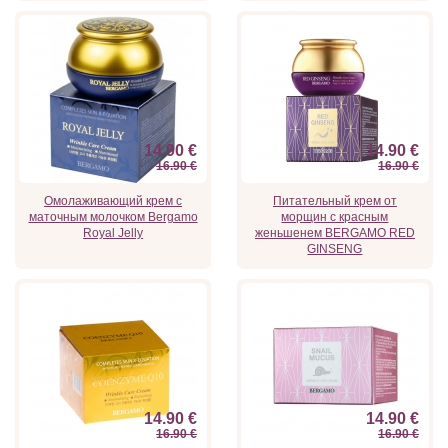
14.90 €
14.90 €
16.90 €
16.90 €
Омолаживающий крем с
Питательный крем от
маточным молочком Bergamo
морщин с красным
Royal Jelly
женьшенем BERGAMO RED
GINSENG
14.90 €
14.90 €
16.90 €
16.90 €