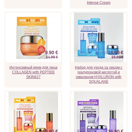
Intense Cream
9.90 €
16.90 €
11.90 €
19.90 €
Интенсивный крем для лица
Набор для ухода за лицом с
COLLAGEN with PEPTIDE
гиалуроновой кислотой и
SKIN627
скваланом HYALURON with
SQUALANE
16.90 €
16.90 €