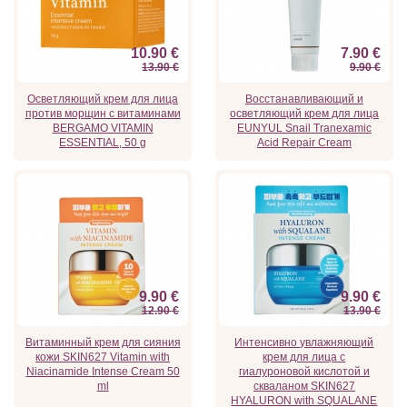
10.90 €
7.90 €
13.90 €
9.90 €
Осветляющий крем для лица
Восстанавливающий и
против морщин с витаминами
осветляющий крем для лица
BERGAMO VITAMIN
EUNYUL Snail Tranexamic
ESSENTIAL, 50 g
Acid Repair Cream
9.90 €
9.90 €
12.90 €
13.90 €
Витаминный крем для сияния
Интенсивно увлажняющий
кожи SKIN627 Vitamin with
крем для лица с
Niacinamide Intense Cream 50
гиалуроновой кислотой и
ml
скваланом SKIN627
HYALURON with SQUALANE