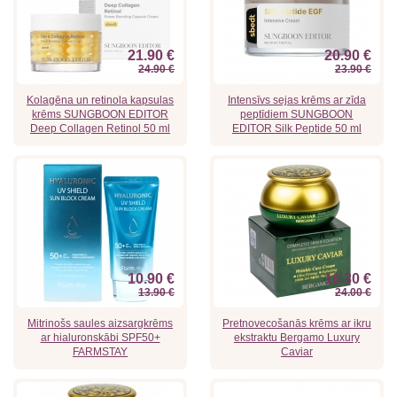
21.90 €
20.90 €
24.90 €
23.90 €
Kolagēna un retinola kapsulas
Intensīvs sejas krēms ar zīda
krēms SUNGBOON EDITOR
peptīdiem SUNGBOON
Deep Collagen Retinol 50 ml
EDITOR Silk Peptide 50 ml
10.90 €
16.30 €
13.90 €
24.00 €
Mitrinošs saules aizsargkrēms
Pretnovecošanās krēms ar ikru
ar hialuronskābi SPF50+
ekstraktu Bergamo Luxury
FARMSTAY
Caviar