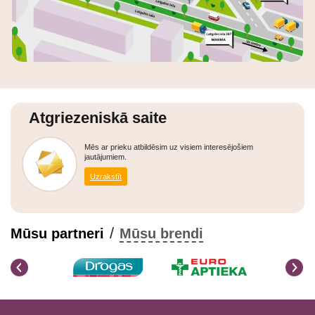
Atgriezeniskā saite
Mēs ar prieku atbildēsim uz visiem interesējošiem
jautājumiem.
Uzrakstīt
/
Mūsu partneri
Mūsu brendi