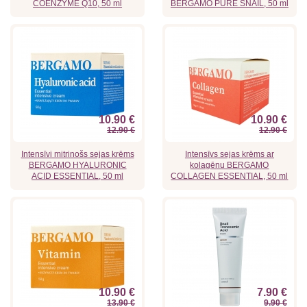
COENZYME Q10, 50 ml
BERGAMO PURE SNAIL, 50 ml
10.90 €
10.90 €
12.90 €
12.90 €
Intensīvi mitrinošs sejas krēms
Intensīvs sejas krēms ar
BERGAMO HYALURONIC
kolagēnu BERGAMO
ACID ESSENTIAL, 50 ml
COLLAGEN ESSENTIAL, 50 ml
10.90 €
7.90 €
13.90 €
9.90 €