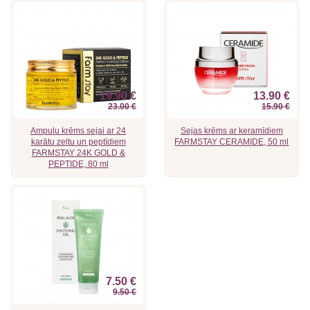
19.90 €
13.90 €
23.00 €
15.90 €
Ampulu krēms sejai ar 24
Sejas krēms ar keramīdiem
karātu zeltu un peptīdiem
FARMSTAY CERAMIDE, 50 ml
FARMSTAY 24K GOLD &
PEPTIDE, 80 ml
7.50 €
9.50 €