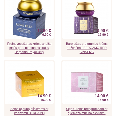
14.90 €
14.90 €
6.90 €
16.90 €
Pretnovecošanas krēms ar bišu
Barojošais pretgrumbu krēms
mašu pēru pieniņa ekstraktu
ar žeņšenu BERGAMO RED
Bergamo Royal Jelly
GINSENG
14.90 €
14.90 €
16.90 €
16.90 €
Sejas atjaunojošs krēms ar
Sejas krēms pret grumbām ar
koenzīmu BERGAMO
gliemeža mucīna ekstraktu