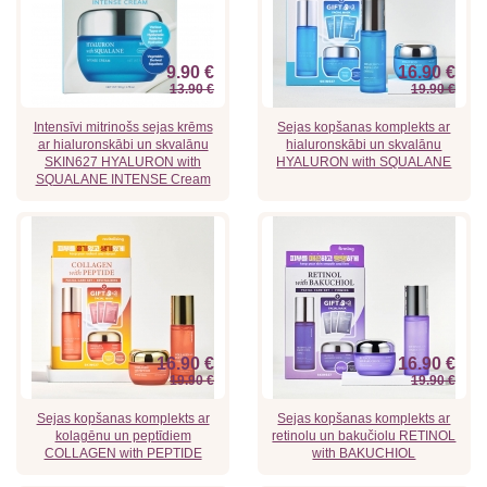
9.90 €
16.90 €
13.90 €
19.90 €
Intensīvi mitrinošs sejas krēms
Sejas kopšanas komplekts ar
ar hialuronskābi un skvalānu
hialuronskābi un skvalānu
SKIN627 HYALURON with
HYALURON with SQUALANE
SQUALANE INTENSE Cream
16.90 €
16.90 €
19.90 €
19.90 €
Sejas kopšanas komplekts ar
Sejas kopšanas komplekts ar
kolagēnu un peptīdiem
retinolu un bakučiolu RETINOL
COLLAGEN with PEPTIDE
with BAKUCHIOL