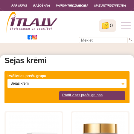
PAR MUMS
RAŽOŠANA
VAIRUMTIRDZNIECĪBA
MAZUMTIRDZNIECĪBA
0
Sejas krēmi
Izvēlieties preču grupu
Sejas krēmi
Rādīt visas preču grupas