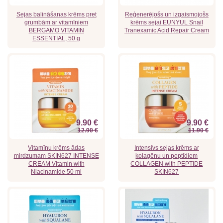
Sejas balināšanas krēms pret
Reģenerējošs un izgaismojošs
grumbām ar vitamīniem
krēms sejai EUNYUL Snail
BERGAMO VITAMIN
Tranexamic Acid Repair Cream
ESSENTIAL, 50 g
9.90 €
9.90 €
12.90 €
11.90 €
Vitamīnu krēms ādas
Intensīvs sejas krēms ar
mirdzumam SKIN627 INTENSE
kolagēnu un peptīdiem
CREAM Vitamin with
COLLAGEN with PEPTIDE
Niacinamide 50 ml
SKIN627