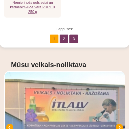
Nomierinošs gels sejai un
ķermenim Aloe Vera PRRETI
250 g
Lappuses:
1
2
3
Mūsu veikals-noliktava