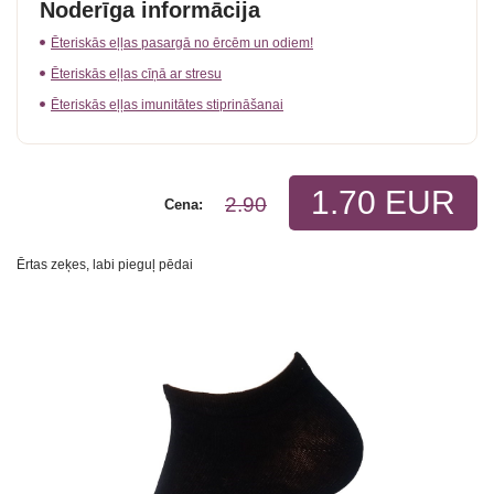
Noderīga informācija
Ēteriskās eļļas pasargā no ērcēm un odiem!
Ēteriskās eļļas cīņā ar stresu
Ēteriskās eļļas imunitātes stiprināšanai
1.70 EUR
2.90
Cena:
Ērtas zeķes, labi pieguļ pēdai