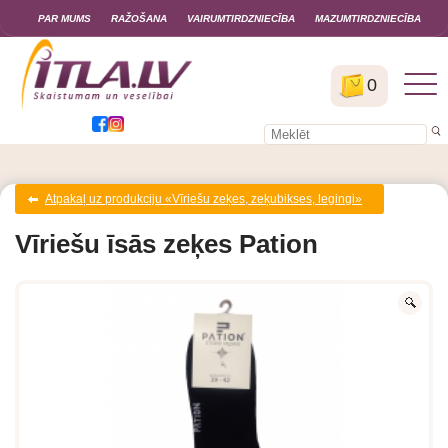
PAR MUMS
RAŽOŠANA
VAIRUMTIRDZNIECĪBA
MAZUMTIRDZNIECĪBA
0
Atpakaļ uz produkciju «Vīriešu zeķes, zeķubikses, legingi»
Vīriešu īsās zeķes Pation