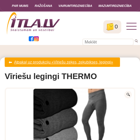
PAR MUMS
RAŽOŠANA
VAIRUMTIRDZNIECĪBA
MAZUMTIRDZNIECĪBA
0
Atpakaļ uz produkciju «Vīriešu zeķes, zeķubikses, legingi»
Vīriešu legingi THERMO