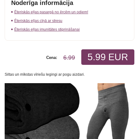
Noderīga informācija
Ēteriskās eļļas pasargā no ērcēm un odiem!
Ēteriskās eļļas cīņā ar stresu
Ēteriskās eļļas imunitātes stiprināšanai
5.99 EUR
6.99
Cena:
Siltas un mīkstas vīriešu legingi ar pogu aizdari.