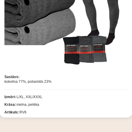
Sastāvs:
kokvilna 77%, poliamīds 23%
Izmēri:
L/XL, XXL/XXXL
Krāsa:
melna, pelēka
Artikuls:
RV6