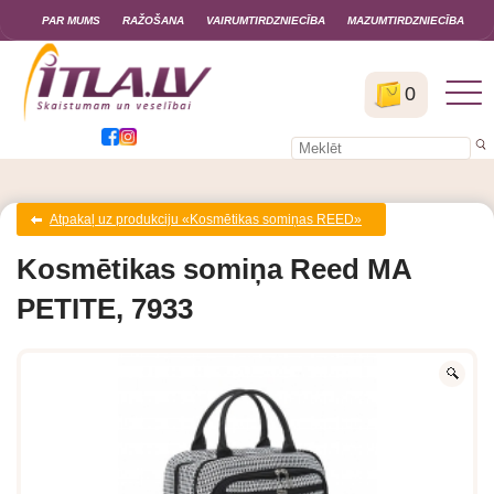
PAR MUMS
RAŽOŠANA
VAIRUMTIRDZNIECĪBA
MAZUMTIRDZNIECĪBA
0
Atpakaļ uz produkciju «Kosmētikas somiņas REED»
Kosmētikas somiņa Reed MA
PETITE, 7933