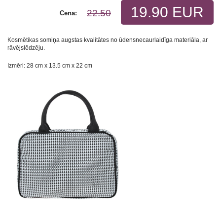
19.90 EUR
22.50
Cena:
Kosmētikas somiņa augstas kvalitātes no ūdensnecaurlaidīga materiāla, ar
rāvējslēdzēju.
Izmēri: 28 сm х 13.5 сm х 22 сm