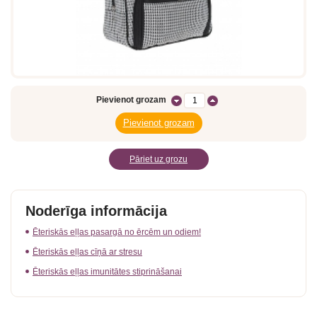
Pievienot grozam
Pāriet uz grozu
Noderīga informācija
Ēteriskās eļļas pasargā no ērcēm un odiem!
Ēteriskās eļļas cīņā ar stresu
Ēteriskās eļļas imunitātes stiprināšanai