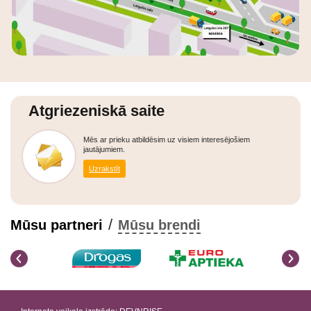
Atgriezeniskā saite
Mēs ar prieku atbildēsim uz visiem interesējošiem
jautājumiem.
Uzrakstīt
/
Mūsu partneri
Mūsu brendi