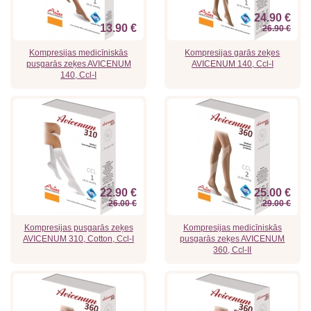
24.90 €
13.90 €
26.90 €
Kompresijas medicīniskās
Kompresijas garās zeķes
pusgarās zeķes AVICENUM
AVICENUM 140, Ccl-I
140, Ccl-I
22.90 €
25.00 €
26.00 €
29.00 €
Kompresijas pusgarās zeķes
Kompresijas medicīniskās
AVICENUM 310, Cotton, Ccl-I
pusgarās zeķes AVICENUM
360, Ccl-II