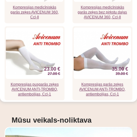
Kompresijas medicīniskās
Kompresijas medicīniskās
garās zeķes AVICENUM 360,
garās zeķes bez pirkstu daļas
Ccl-II
AVICENUM 360, Ccl-II
23.00 €
35.00 €
27.00 €
39.00 €
Kompresijas pusgarās zeķes
Kompresijas garās zeķes
AVICENUM ANTI-TROMBO,
AVICENUM ANTI-TROMBO,
antiembolijas, Ccl-1
antiembolijas, Ccl-1
Mūsu veikals-noliktava