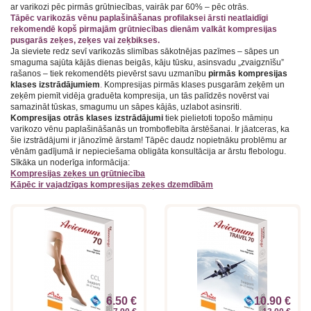
ar varikozi pēc pirmās grūtniecības, vairāk par 60% – pēc otrās.
Tāpēc varikozās vēnu paplašināšanas profilaksei
ārsti neatlaidīgi
rekomendē kopš pirmajām grūtniecības dienām valkāt kompresijas
pusgarās zeķes, zeķes vai zeķbikses.
Ja sieviete redz sevī varikozās slimības sākotnējas pazīmes – sāpes un
smaguma sajūta kājās dienas beigās, kāju tūsku, asinsvadu „zvaigznīšu”
rašanos – tiek rekomendēts pievērst savu uzmanību
pirmās kompresijas
klases izstrādājumiem
.
Kompresijas pirmās klases pusgarām zeķēm un
zeķēm piemīt vidēja graduēta kompresija, un tās palīdzēs novērst vai
samazināt tūskas, smagumu un sāpes kājās, uzlabot asinsriti.
Kompresijas otrās klases izstrādājumi
tiek pielietoti topošo māmiņu
varikozo vēnu paplašināšanās un tromboflebīta ārstēšanai. Ir jāatceras, ka
šie izstrādājumi ir jānozīmē ārstam! Tāpēc daudz nopietnāku problēmu ar
vēnām gadījumā ir nepieciešama obligāta konsultācija ar ārstu flebologu.
Sīkāka un noderīga informācija:
Kompresijas zeķes un grūtniecība
Kāpēc ir vajadzīgas kompresijas zeķes dzemdībām
6.50 €
10.90 €