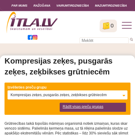
PAR MUMS
RAŽOŠANA
VAIRUMTIRDZNIECĪBA
MAZUMTIRDZNIECĪBA
0
Kompresijas zeķes, pusgarās
zeķes, zeķbikses grūtniecēm
Izvēlieties preču grupu
Kompresijas zeķes, pusgarās zeķes, zeķbikses grūtniecēm
Rādīt visas preču grupas
Grūtniecības laikā topošās māmiņas organismā notiek izmaiņas, kuras skar
venozo sistēmu. Palielinās ķermeņa masa, uz tā rēķina palielinās slodze uz
apakšējo ekstremitāšu vēnām. Pēc statistikas – līdz 30% sieviešu sāk slimot