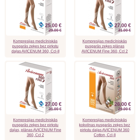
25.00 €
27.00 €
29.00 €
31.00 €
Kompresijas medicīniskās
Kompresijas medicīniskās
pusgarās zeķes bez pirkstu
pusgarās zeķes plānas
daļas AVICENUM 360, Ccl-II
AVICENUM Fine 360, Ccl 2
27.00 €
26.00 €
31.00 €
29.00 €
Kompresijas medicīniskās
Kompresijas medicīniskās
pusgarās zeķes bez pirkstu
kokvilnas pusgarās zeķes bez
daļas, plānas AVICENUM Fine
pirkstu daļas AVICENUM 360
360, Ccl 2
Cotton, Ccl-II