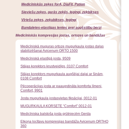
Medicīniskās zeķes forA, DiaFit, Pation
Sieviešu zeķes, garās zeķēs, legingi, zeķbikses
Vīriešu zeķes, zeķubikses, legingi
Bandaletes-elastīgas lentes pret augšstilbu berzi
Medicīniskās kompresijas jostas, ortozes un bandāžas
Medicīniskā muguras ortoze mugurkaula jostas daļas
stabilizēšanai Avicenum ORTO 1500
Medicīniskā elastīgā josta, 9509
Stājas korektors krustveidīgs, 0107 Comfort
Stājas korektors mugurkaula augšējai daļai ar šinām,
0108 Comfort
Pēcoperācijas josta ar paaugstināta komforta līmeni,
Comfort, 9901
Josta mugurkaula jostasvietas fiksācijai, 0012-01
MUGURKAULA KORSETE “Comfort” 0012-01
Medicīniska balstoša josta grūtniecēm Gerda
Elkoņa locītavu kompresijas bandāža Avicenum ORTHO
360