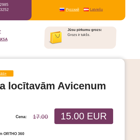
12985
93252
Русский
Latviešu
Jūsu pirkumu grozs:
T
Grozs ir tukšs.
AKSA
žas»
la locītavām Avicenum
15.00 EUR
17.00
Cena:
vām ORTHO 360