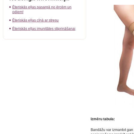
Ēteriskās eļļas pasargā no ērcēm un
odiem!
Ēteriskās eļļas cīņā ar stresu
Ēteriskās eļļas imunitātes stiprināšanai
Izmēru tabula:
Bandāžu var izmantot gan u