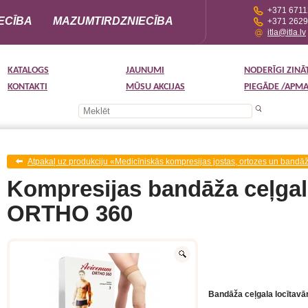
+371 671
ECĪBA
MAZUMTIRDZNIECĪBA
+371 262
itla@itla.lv
KATALOGS
JAUNUMI
NODERĪGI ZINĀ
KONTAKTI
MŪSU AKCIJAS
PIEGĀDE /APM
Atpakaļ uz produkciju «Medicīniskās kompresijas jostas, ortozes un bandā
Kompresijas bandāža ceļga
ORTHO 360
Bandāža ceļgala locīta