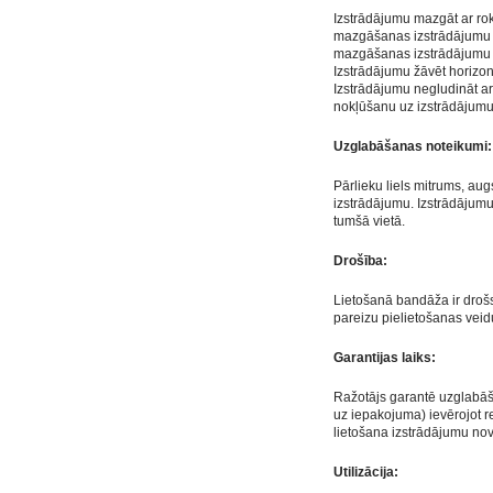
Izstrādājumu mazgāt ar ro
mazgāšanas izstrādājumu rū
mazgāšanas izstrādājumu rek
Izstrādājumu žāvēt horizont
Izstrādājumu negludināt ar 
nokļūšanu uz izstrādājumu
Uzglabāšanas noteikumi:
Pārlieku liels mitrums, augs
izstrādājumu. Izstrādājumu
tumšā vietā.
Drošība:
Lietošanā bandāža ir drošs
pareizu pielietošanas veid
Garantijas laiks:
Ražotājs garantē uzglabāš
uz iepakojuma) ievērojot
lietošana izstrādājumu no
Utilizācija: