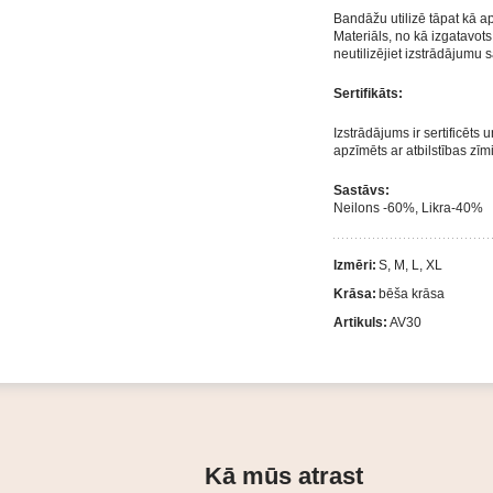
Bandāžu utilizē tāpat kā a
Materiāls, no kā izgatavot
neutilizējiet izstrādājumu 
Sertifikāts:
Izstrādājums ir sertificēts
apzīmēts ar atbilstības zīmi
Sastāvs:
Neilons -60%, Likra-40%
Izmēri:
S, M, L, XL
Krāsa:
bēša krāsa
Artikuls:
AV30
Kā mūs atrast