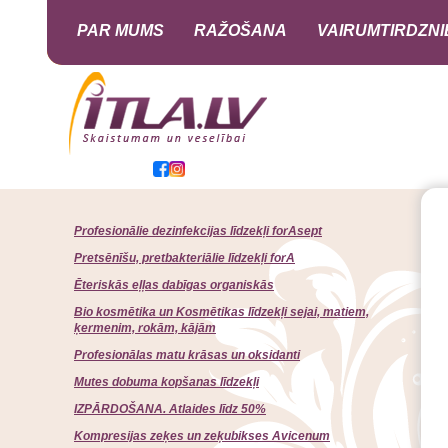
PAR MUMS
RAŽOŠANA
VAIRUMTIRDZNI
Profesionālie dezinfekcijas līdzekļi forAsept
Pretsēnīšu, pretbakteriālie līdzekļi forA
Ēteriskās eļļas dabīgas organiskās
Bio kosmētika un Kosmētikas līdzekļi sejai, matiem,
ķermenim, rokām, kājām
Profesionālas matu krāsas un oksidanti
Mutes dobuma kopšanas līdzekļi
IZPĀRDOŠANA. Atlaides līdz 50%
Kompresijas zeķes un zeķubikses Avicenum