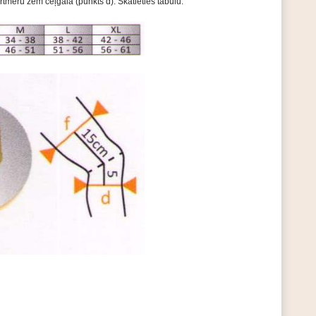
tmēru zem ceļgala (punkts d). Skatieties tabulu.