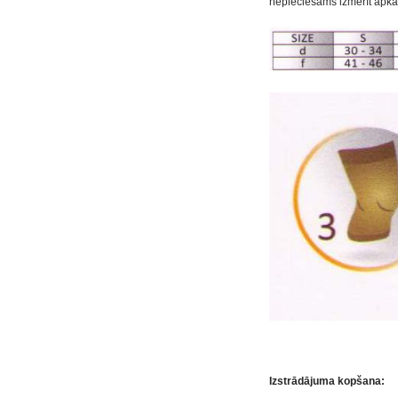
nepieciešams izmērīt apkār
Izstrādājuma kopšana: