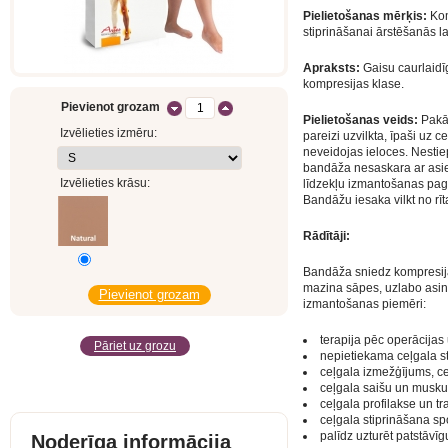
Pielietošanas mērķis:
Kom
stiprināšanai ārstēšanās 
Apraksts:
Gaisu caurlaidīg
kompresijas klase.
Pievienot grozam
Pielietošanas veids:
Pakāp
Izvēlieties izmēru:
pareizi uzvilkta, īpaši uz 
neveidojas ieloces. Nestie
bandāža nesaskara ar asie
Izvēlieties krāsu:
līdzekļu izmantošanas paga
Bandāžu iesaka vilkt no rī
Rādītāji:
Bandāža sniedz kompresija
mazina sāpes, uzlabo asin
izmantošanas piemēri:
terapija pēc operācija
Pāriet uz grozu
nepietiekama ceļgala st
ceļgala izmežģījums, ce
ceļgala saišu un musku
ceļgala profilakse un t
ceļgala stiprināšana sp
palīdz uzturēt patstāvī
Noderīga informācija