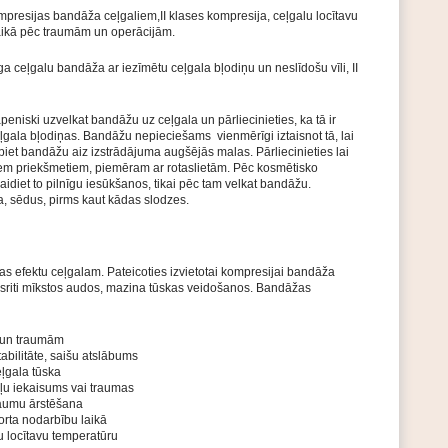
presijas bandāža ceļgaliem,II klases kompresija, ceļgalu locītavu
laikā pēc traumām un operācijām.
a ceļgalu bandāža ar iezīmētu ceļgala bļodiņu un neslīdošu vīli, II
eniski uzvelkat bandāžu uz ceļgala un pārliecinieties, ka tā ir
ceļgala bļodiņas. Bandāžu nepieciešams vienmērīgi iztaisnot tā, lai
piet bandāžu aiz izstrādājuma augšējās malas. Pārliecinieties lai
m priekšmetiem, piemēram ar rotaslietām. Pēc kosmētisko
idiet to pilnīgu iesūkšanos, tikai pēc tam velkat bandāžu.
ta, sēdus, pirms kaut kādas slodzes.
s efektu ceļgalam. Pateicoties izvietotai kompresijai bandāža
sriti mīkstos audos, mazina tūskas veidošanos. Bandāžas
s un traumām
abilitāte, saišu atslābums
ļgala tūska
ļu iekaisums vai traumas
raumu ārstēšana
orta nodarbību laikā
gu locītavu temperatūru