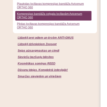
Plaukstas locītavas kompresijas bandāža Avicenum
ORTHO 360
Kompresijas bandāža ceļgala locītavām Avicenum
ORTHO 360
Pēdas locītavas kompresijas bandāža Avicenum
ORTHO 360
Līdzekļi pret odiem un ērcēm ANTI-GNUS
Līdzekļi dzīvniekiem Zoosept
Sejas aizsargmaskas un cimdi
Sieviešu bezšuvju biksītes
Kosmētikas somiņas REED
Dāvanu idejas. Komplektā izdevīgāk!
Smaržas sievietēm un vīriešiem