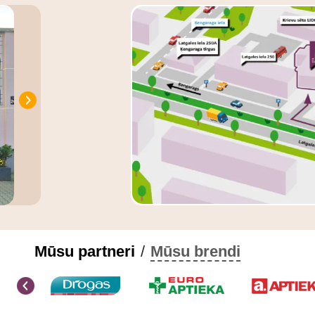
Mūsu partneri
/
Mūsu brendi