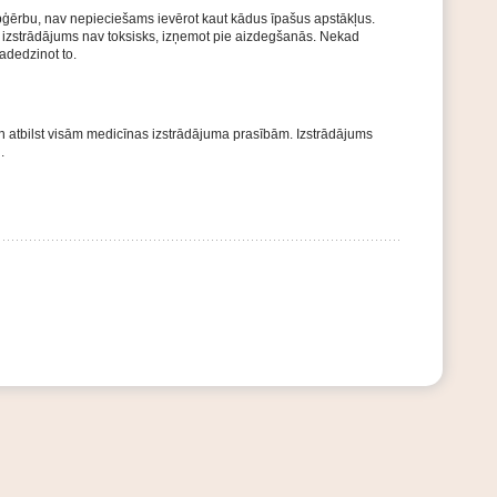
pģērbu, nav nepieciešams ievērot kaut kādus īpašus apstākļus.
s izstrādājums nav toksisks, izņemot pie aizdegšanās. Nekad
sadedzinot to.
 un atbilst visām medicīnas izstrādājuma prasībām. Izstrādājums
.