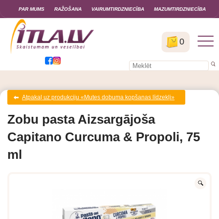
PAR MUMS
RAŽOŠANA
VAIRUMTIRDZNIECĪBA
MAZUMTIRDZNIECĪBA
0
Atpakaļ uz produkciju «Mutes dobuma kopšanas līdzekļi»
Zobu pasta Aizsargājoša
Capitano Curcuma & Propoli, 75
ml