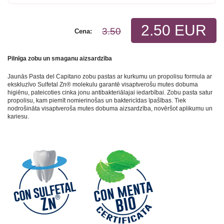
2.50 EUR
3.50
Cena:
Pilnīga zobu un smaganu aizsardzība
Jaunās Pasta del Capitano zobu pastas ar kurkumu un propolisu formula ar
ekskluzīvo Sulfetal Zn® molekulu garantē visaptverošu mutes dobuma
higiēnu, pateicoties cinka jonu antibakteriālajai iedarbībai. Zobu pasta satur
propolisu, kam piemīt nomierinošas un baktericīdas īpašības. Tiek
nodrošināta visaptveroša mutes dobuma aizsardzība, novēršot aplikumu un
kariesu.