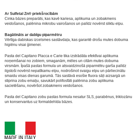
Ar Sulfetal Zn® priekšrocībām
Cinka bāzes preparāts, kas kavē kariesa, aplikuma un zobakmens
veidošanos, palēnina mikrobu vairošanos un palīdz novērst sliktu elpu.
Bagātināts ar dabīgu piparmētru
Vērtīga dabiskas izcelsmes sastāvdaļa, kas garantē drošu mutes dobuma
higiēnu visai ģimenei.
Pasta del Capitano Placca e Carie tika izstrādāta efektīvai aplikuma
noņemšanai no zobiem, smaganām, mēles un citām mutes dobuma
virsmām. Īpašā pastas formula un atsvaidzinošā piparmētru garša palīdz
ilgstoši novērst nepatīkamu elpu, nodrošinot svaigu elpu un pārliecinātu
smaidu visas dienas garumā. Tās sastāvā esošie fluora sāļi aizsargā un
stiprina zobu emalju, savukārt polifosfāti palēnina zobu aplikuma
sacietēšanu, novēršot zobakmens veidošanos.
Pasta del Capitano zobu pastas formula nesatur SLS, parabēnus, triklozānu
un konservantus uz formaldehīda bāzes.