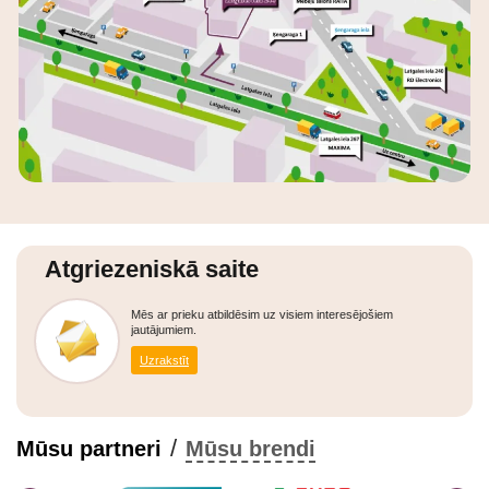
Atgriezeniskā saite
Mēs ar prieku atbildēsim uz visiem interesējošiem
jautājumiem.
Uzrakstīt
/
Mūsu partneri
Mūsu brendi