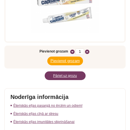
Pievienot grozam
Pāriet uz grozu
Noderīga informācija
Ēteriskās eļļas pasargā no ērcēm un odiem!
Ēteriskās eļļas cīņā ar stresu
Ēteriskās eļļas imunitātes stiprināšanai