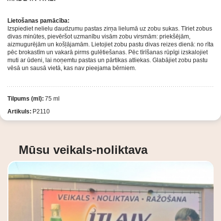
Lietošanas pamācība:
Izspiediet nelielu daudzumu pastas zirņa lielumā uz zobu sukas. Tīriet zobus
divas minūtes, pievēršot uzmanību visām zobu virsmām: priekšējām,
aizmugurējām un košļājamām. Lietojiet zobu pastu divas reizes dienā: no rīta
pēc brokastīm un vakarā pirms gulētiešanas. Pēc tīrīšanas rūpīgi izskalojiet
muti ar ūdeni, lai noņemtu pastas un pārtikas atliekas. Glabājiet zobu pastu
vēsā un sausā vietā, kas nav pieejama bērniem.
Tilpums (ml):
75 ml
Artikuls:
P2110
Mūsu veikals-noliktava