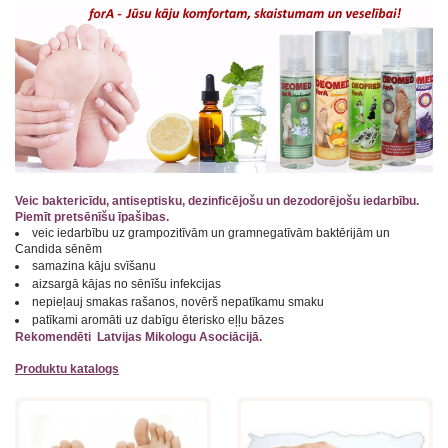
Veic baktericīdu, antiseptisku, dezinficējošu un dezodorējošu iedarbību.
Piemīt pretsēnīšu īpašibas.
veic iedarbību uz grampozitīvām un gramnegatīvām baktērijām un
Candida sēnēm
samazina kāju svīšanu
aizsargā kājas no sēnīšu infekcijas
nepieļauj smakas rašanos, novērš nepatīkamu smaku
patīkami aromāti uz dabīgu ēterisko eļļu bāzes
Rekomendēti Latvijas Mikologu Asociācijā.
Produktu katalogs