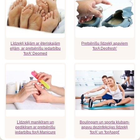
Līdzekļi kājām ar ēteriskajām
Pretsēnīšu līdzekļi apaviem
eļļām, ar pretsēnīšu iedarbību
'forA Deofresh'
'forA' Deomed
Līdzekļi manikīram un
Boulingam un sporta klubam-
pedikīram ar pretsēnīšu
apavu dezinfekcijas līdzekļi
iedarbību forA Manicure
'forA' un 'forAsept'