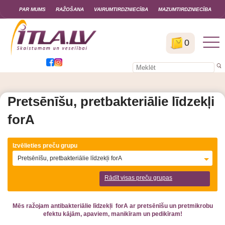
PAR MUMS
RAŽOŠANA
VAIRUMTIRDZNIECĪBA
MAZUMTIRDZNIECĪBA
0
Pretsēnīšu, pretbakteriālie līdzekļi
forA
Izvēlieties preču grupu
Pretsēnīšu, pretbakteriālie līdzekļi forA
Rādīt visas preču grupas
Mēs ražojam antibakteriālie līdzekļi forA ar pretsēnīšu un pretmikrobu
efektu kājām, apaviem, manikīram un pedikīram!