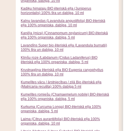
organiska, dabīga, 10 ml
Kadiķu himalaju BIO ēteriskā eļļa (Juniperus
horizontalis) 100% tīra un dabīga, 10 ml
Kalnu lavandas (Lavandula angustifolia) BIO ēteriskā
eļļa 100% organiska, dabīga, 10 ml
Kanēļa (miza) (Cinnamomum zeylanicum) BIO ēteriskā
eļļa 100% organiska, dabīga, 5 ml
Lavandīns Super bio ēteriskā eļļa (Lavandula burnatii)
100% tīra un dabīga, 10 ml
Klinšu roze /Labdanum (Cistus Ladaniferus) BIO
ēteriskā eļļa 100% organiska, dabīga, 5 ml
Krustnagliņa ēteriskā eļļa BIO Eugenia caryophyllus
100% tīra un dabīga, 10 ml
Kumelītes vācu / ārstniecības / zilā Bio ēteriskā eļļa
(Matricaria recutita) 100% dabīga 5 ml
Kumelītes romiešu (Chamaemelum nobile) BIO ēteriskā
eļļa 100% organiska, dabīga, 5 ml
Kurkuma (Curcuma Longa) BIO ēteriskā eļļa 100%
organiska, dabīga, 5 ml
Laima (Citrus aurantiifolia) BIO ēteriskā eļļa 100%
organiska, dabīga, 10 ml