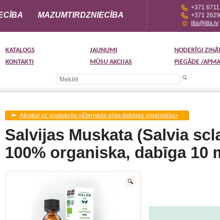
+371 671
ECĪBA
MAZUMTIRDZNIECĪBA
+371 262
itla@itla.lv
KATALOGS
JAUNUMI
NODERĪGI ZINĀ
KONTAKTI
MŪSU AKCIJAS
PIEGĀDE /APM
Atpakaļ uz produkciju «Ēteriskās eļļas dabīgas organiskās»
Salvijas Muskata (Salvia scla
100% organiska, dabīga 10 