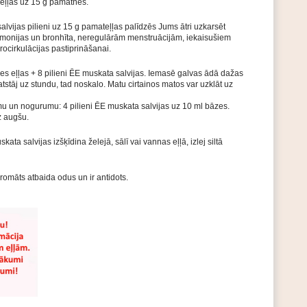
 eļļas uz 15 g pamatnes.
lvijas pilieni uz 15 g pamateļļas palīdzēs Jums ātri uzkarsēt
eimonijas un bronhīta, neregulārām menstruācijām, iekaisušiem
rocirkulācijas pastiprināšanai.
s eļļas + 8 pilieni ĒE muskata salvijas. Iemasē galvas ādā dažas
 atstāj uz stundu, tad noskalo. Matu cirtainos matos var uzklāt uz
mu un nogurumu: 4 pilieni ĒE muskata salvijas uz 10 ml bāzes.
z augšu.
ata salvijas izšķīdina želejā, sālī vai vannas eļļā, izlej siltā
romāts atbaida odus un ir antidots.