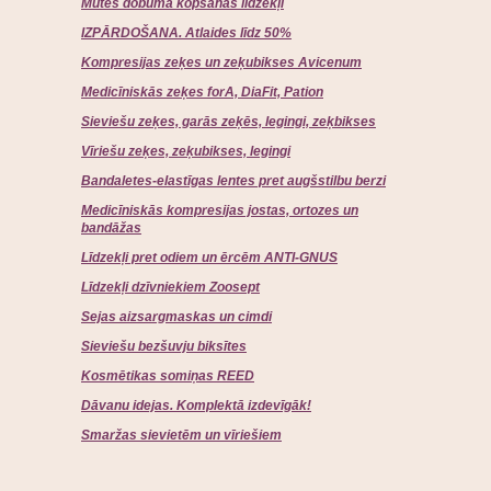
Mutes dobuma kopšanas līdzekļi
IZPĀRDOŠANA. Atlaides līdz 50%
Kompresijas zeķes un zeķubikses Avicenum
Medicīniskās zeķes forA, DiaFit, Pation
Sieviešu zeķes, garās zeķēs, legingi, zeķbikses
Vīriešu zeķes, zeķubikses, legingi
Bandaletes-elastīgas lentes pret augšstilbu berzi
Medicīniskās kompresijas jostas, ortozes un
bandāžas
Līdzekļi pret odiem un ērcēm ANTI-GNUS
Līdzekļi dzīvniekiem Zoosept
Sejas aizsargmaskas un cimdi
Sieviešu bezšuvju biksītes
Kosmētikas somiņas REED
Dāvanu idejas. Komplektā izdevīgāk!
Smaržas sievietēm un vīriešiem