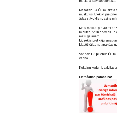
muskata salvijas ēteriskās
Masāžai: 3-4 ĒE muskata sa
muskuļus. Efektīvi pie pn
ādas stāvokļiem, asins mik
Matu maska: pie 30 ml bāze
minūtes. Aptin ar dvieli un
matu galiņiem.
Līdzeklis pret kāju smagu
Masēt kājas no apakšas u
Vannai: 1-3 pilienus ĒE musk
vannā.
Kukaiņu kodumi: salvijas a
Lietošanas pamācība: