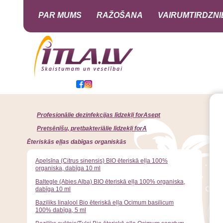
PAR MUMS
RAŽOŠANA
VAIRUMTIRDZNI
Profesionālie dezinfekcijas līdzekļi forAsept
Pretsēnīšu, pretbakteriālie līdzekļi forA
Ēteriskās eļļas dabīgas organiskās
Apelsīna (Citrus sinensis) BIO ēteriskā eļļa 100%
organiska, dabīga 10 ml
Baltegle (Abies Alba) BIO ēteriskā eļļa 100% organiska,
dabīga 10 ml
Baziliks linalool Bio ēteriskā eļļa Ocimum basilicum
100% dabīga, 5 ml