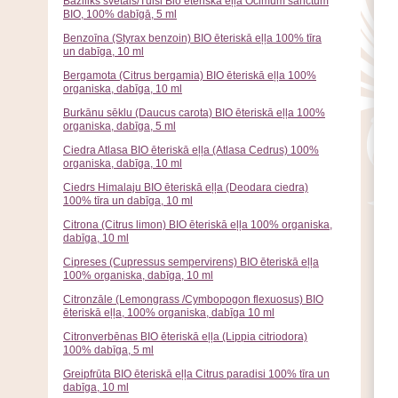
Baziliks svētais/Tulsi Bio ēteriskā eļļa Ocimum sanctum
BIO, 100% dabīgā, 5 ml
Benzoīna (Styrax benzoin) BIO ēteriskā eļļa 100% tīra
un dabīga, 10 ml
Bergamota (Citrus bergamia) BIO ēteriskā eļļa 100%
organiska, dabīga, 10 ml
Burkānu sēklu (Daucus carota) BIO ēteriskā eļļa 100%
organiska, dabīga, 5 ml
Ciedra Atlasa BIO ēteriskā eļļa (Atlasa Cedrus) 100%
organiska, dabīga, 10 ml
Ciedrs Himalaju BIO ēteriskā eļļa (Deodara ciedra)
100% tīra un dabīga, 10 ml
Citrona (Citrus limon) BIO ēteriskā eļļa 100% organiska,
dabīga, 10 ml
Cipreses (Cupressus sempervirens) BIO ēteriskā eļļa
100% organiska, dabīga, 10 ml
Citronzāle (Lemongrass /Cymbopogon flexuosus) BIO
ēteriskā eļļa, 100% organiska, dabīga 10 ml
Citronverbēnas BIO ēteriskā eļļa (Lippia citriodora)
100% dabīga, 5 ml
Greipfrūta BIO ēteriskā eļļa Citrus paradisi 100% tīra un
dabīga, 10 ml