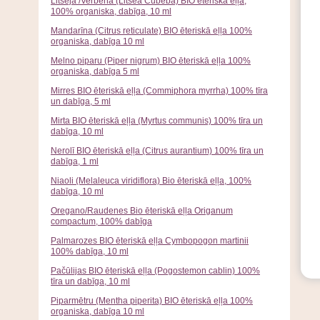
Litseja /Verbena (Litsea Cubeba) BIO ēteriskā eļļa,
100% organiska, dabīga, 10 ml
Mandarīna (Citrus reticulate) BIO ēteriskā eļļa 100%
organiska, dabīga 10 ml
Melno piparu (Piper nigrum) BIO ēteriskā eļļa 100%
organiska, dabīga 5 ml
Mirres BIO ēteriskā eļļa (Commiphora myrrha) 100% tīra
un dabīga, 5 ml
Mirta BIO ēteriskā eļļa (Myrtus communis) 100% tīra un
dabīga, 10 ml
Nerolī BIO ēteriskā eļļa (Citrus aurantium) 100% tīra un
dabīga, 1 ml
Niaoli (Melaleuca viridiflora) Bio ēteriskā eļļa, 100%
dabīga, 10 ml
Oregano/Raudenes Bio ēteriskā eļļa Origanum
compactum, 100% dabīga
Palmarozes BIO ēteriskā eļļa Cymbopogon martinii
100% dabīga, 10 ml
Pačūlijas BIO ēteriskā eļļa (Pogostemon cablin) 100%
tīra un dabīga, 10 ml
Piparmētru (Mentha piperita) BIO ēteriskā eļļa 100%
organiska, dabīga 10 ml