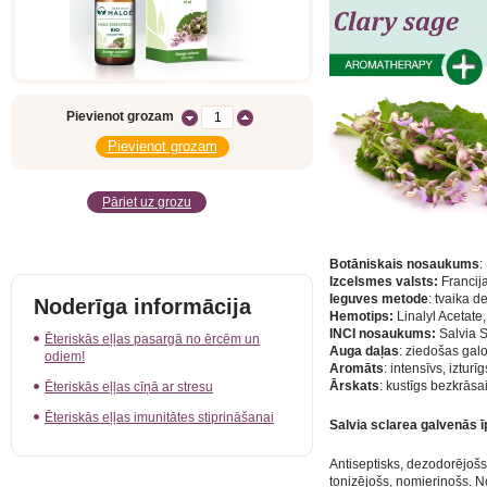
Pievienot grozam
Pāriet uz grozu
Botāniskais nosaukums
:
Izcelsmes valsts:
Francij
Ieguves metode
: tvaika de
Noderīga informācija
Hemotips:
Linalyl Acetate,
INCI nosaukums:
Salvia S
Ēteriskās eļļas pasargā no ērcēm un
Auga daļas
: ziedošas gal
odiem!
Aromāts
: intensīvs, izturī
Ārskats
: kustīgs bezkrāsa
Ēteriskās eļļas cīņā ar stresu
Ēteriskās eļļas imunitātes stiprināšanai
Salvia sclarea galvenās ī
Antiseptisks, dezodorējošs
tonizējošs, nomierinošs. 