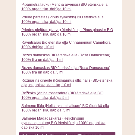
Piparmētra lauku (Mentha arvensis) BIO ēteriskā eļļa
100% organiska, dabīga 10 ml
Priede parastās (Pinus sylvestris) BIO ēteriskā eļļa
100% organiska, dabīga 10 ml
Priedes piejūras (darva) ēteriskā eļļa Pinus pinaster BIO
100% organiska, dabīga 10 ml
Ravintsaras Bio ēteriskā eļļa Cinnamomum Camphora
100% dabīga, 10 ml
Rozes damaskas BIO ēteriskā eļļa (Rosa Damascena)
100% tīra un dabīga, 1 ml
Rozes damaskas BIO ēteriskā eļļa (Rosa Damascena)
100% tīra un dabīga, 5 ml
Rozmarīns cineole (Rosmarinus officinalis) BIO ēteriskā
eļļa, organiska, dabiska, 10 ml
Rožkoka (Aniba rosaeodora) BIO ēteriskā eļļa BIO
100% organiska, dabīga 5 ml
Salmene Itāļu (Helichrysum italicum) BIO ēteriskā eļļa
100% organiska, dabīga, 5 ml
Salmene Madagaskaras (Helichrysum
gymnocephalum) BIO ēteriskā eļļa 100% organiska,
dabiska 10 ml