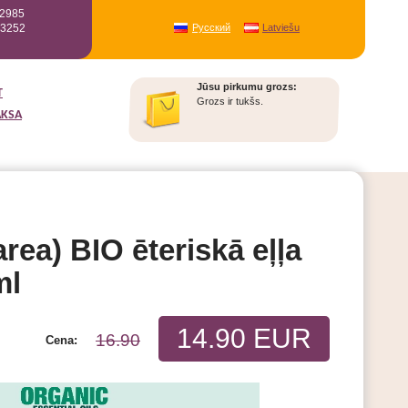
12985
93252
Русский
Latviešu
Jūsu pirkumu grozs:
T
Grozs ir tukšs.
AKSA
rea) BIO ēteriskā eļļa
ml
14.90 EUR
16.90
Cena: