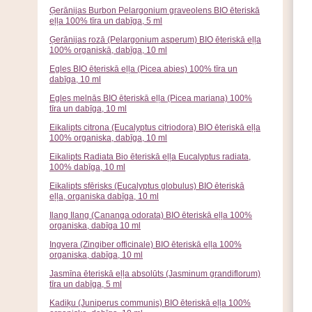
Ģerānijas Burbon Pelargonium graveolens BIO ēteriskā
eļļa 100% tīra un dabīga, 5 ml
Ģerānijas rozā (Pelargonium asperum) BIO ēteriskā eļļa
100% organiskā, dabīga, 10 ml
Egles BIO ēteriskā eļļa (Picea abies) 100% tīra un
dabīga, 10 ml
Egles melnās BIO ēteriskā eļļa (Picea mariana) 100%
tīra un dabīga, 10 ml
Eikalipts citrona (Eucalyptus citriodora) BIO ēteriskā eļļa
100% organiska, dabīga, 10 ml
Eikalipts Radiata Bio ēteriskā eļļa Eucalyptus radiata,
100% dabīga, 10 ml
Eikalipts sfērisks (Eucalyptus globulus) BIO ēteriskā
eļļa, organiska dabīga, 10 ml
Ilang Ilang (Cananga odorata) BIO ēteriskā eļļa 100%
organiska, dabīga 10 ml
Ingvera (Zingiber officinale) BIO ēteriskā eļļa 100%
organiska, dabīga, 10 ml
Jasmīna ēteriskā eļļa absolūts (Jasminum grandiflorum)
tīra un dabīga, 5 ml
Kadiķu (Juniperus communis) BIO ēteriskā eļļa 100%