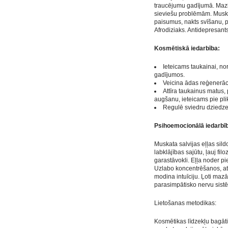
traucējumu gadījumā. Mazi
sieviešu problēmām. Muskat
paisumus, nakts svīšanu, 
Afrodiziaks. Antidepresants
Kosmētiskā iedarbība:
Ieteicams taukainai, no
gadījumos.
Veicina ādas reģenerāc
Attīra taukainus matus, 
augšanu, ieteicams pie pli
Regulē sviedru dziedze
Psihoemocionālā iedarbī
Muskata salvijas eļļas sil
labklājības sajūtu, ļauj filo
garastāvokli. Eļļa noder pi
Uzlabo koncentrēšanos, at
modina intuīciju. Ļoti mazā
parasimpātisko nervu sistē
Lietošanas metodikas:
Kosmētikas līdzekļu bagāti