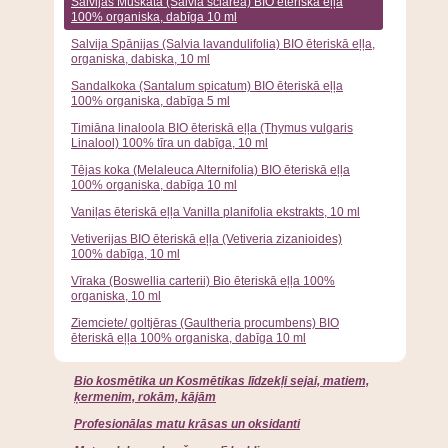
Salvijas Muskata (Salvia sclarea) BIO ēteriskā eļļa
100% organiska, dabīga 10 ml
Salvija Spānijas (Salvia lavandulifolia) BIO ēteriskā eļļa,
organiska, dabiska, 10 ml
Sandalkoka (Santalum spicatum) BIO ēteriskā eļļa
100% organiska, dabīga 5 ml
Timiāna linaloola BIO ēteriskā eļļa (Thymus vulgaris
Linalool) 100% tīra un dabīga, 10 ml
Tējas koka (Melaleuca Alternifolia) BIO ēteriskā eļļa
100% organiska, dabīga 10 ml
Vaniļas ēteriskā eļļa Vanilla planifolia ekstrakts, 10 ml
Vetiverijas BIO ēteriskā eļļa (Vetiveria zizanioides)
100% dabīga, 10 ml
Vīraka (Boswellia carterii) Bio ēteriskā eļļa 100%
organiska, 10 ml
Ziemciete/ goltjēras (Gaultheria procumbens) BIO
ēteriskā eļļa 100% organiska, dabīga 10 ml
Bio kosmētika un Kosmētikas līdzekļi sejai, matiem,
ķermenim, rokām, kājām
Profesionālas matu krāsas un oksidanti