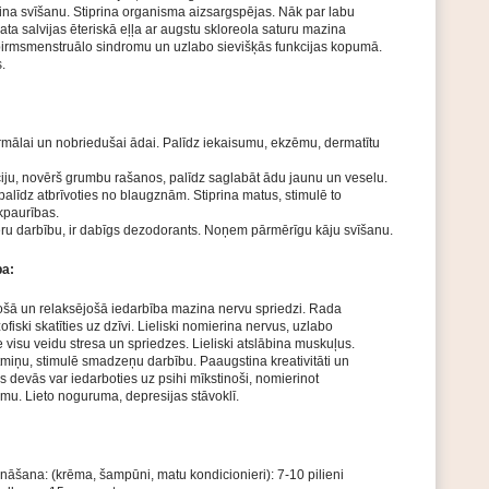
na svīšanu. Stiprina organisma aizsargspējas. Nāk par labu
a salvijas ēteriskā eļļa ar augstu skloreola saturu mazina
pirmsmenstruālo sindromu un uzlabo sievišķās funkcijas kopumā.
.
rmālai un nobriedušai ādai. Palīdz iekaisumu, ekzēmu, dermatītu
iju, novērš grumbu rašanos, palīdz saglabāt ādu jaunu un veselu.
palīdz atbrīvoties no blaugznām. Stiprina matus, stimulē to
kpaurības.
ru darbību, ir dabīgs dezodorants. Noņem pārmērīgu kāju svīšanu.
ba:
došā un relaksējošā iedarbība mazina nervu spriedzi. Rada
zofiski skatīties uz dzīvi. Lieliski nomierina nervus, uzlabo
e visu veidu stresa un spriedzes. Lieliski atslābina muskuļus.
miņu, stimulē smadzeņu darbību. Paaugstina kreativitāti un
s devās var iedarboties uz psihi mīkstinoši, nomierinot
mu. Lieto noguruma, depresijas stāvoklī.
nāšana: (krēma, šampūni, matu kondicionieri): 7-10 pilieni