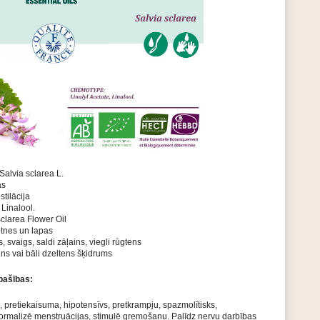
 Salvia sclarea L.
as
stilācija
 Linalool.
clarea Flower Oil
otnes un lapas
gs, svaigs, saldi zāļains, viegli rūgtens
ins vai bāli dzeltens šķidrums
pašības:
, pretiekaisuma, hipotensīvs, pretkrampju, spazmolītisks,
Normalizē menstruācijas, stimulē gremošanu. Palīdz nervu darbības