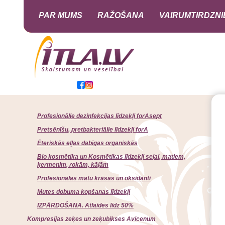
PAR MUMS
RAŽOŠANA
VAIRUMTIRDZNI
Profesionālie dezinfekcijas līdzekļi forAsept
Pretsēnīšu, pretbakteriālie līdzekļi forA
Ēteriskās eļļas dabīgas organiskās
Bio kosmētika un Kosmētikas līdzekļi sejai, matiem,
ķermenim, rokām, kājām
Profesionālas matu krāsas un oksidanti
Mutes dobuma kopšanas līdzekļi
IZPĀRDOŠANA. Atlaides līdz 50%
Kompresijas zeķes un zeķubikses Avicenum