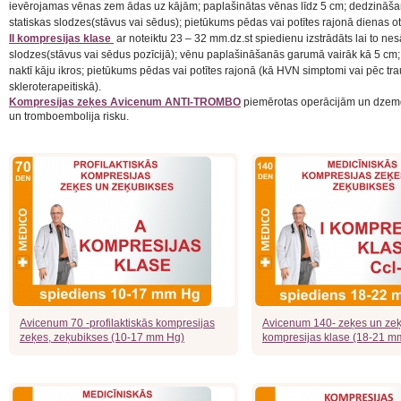
ievērojamas vēnas zem ādas uz kājām;
paplašinātas vēnas līdz 5 cm;
dedzināšan
statiskas slodzes(stāvus vai sēdus);
pietūkums pēdas vai potītes rajonā dienas ot
II kompresijas klase
ar noteiktu 23 – 32 mm.dz.st spiedienu izstrādāts lai to nes
slodzes(stāvus vai sēdus pozīcijā);
vēnu paplašināšanās garumā vairāk kā 5 cm
naktī kāju ikros;
pietūkums pēdas vai potītes rajonā (kā HVN simptomi vai pēc tr
skleroterapeitiskā).
Kompresijas zeķes Avicenum ANTI-TROMBO
piemērotas operācijām un dzemd
un tromboembolija risku.
Avicenum 70 -profilaktiskās kompresijas
Avicenum 140- zeķes un zeķ
zeķes, zeķubikses (10-17 mm Hg)
kompresijas klase (18-21 m