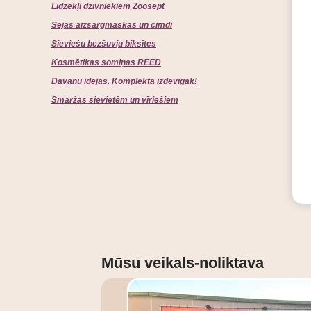
Līdzekļi dzīvniekiem Zoosept
Sejas aizsargmaskas un cimdi
Sieviešu bezšuvju biksītes
Kosmētikas somiņas REED
Dāvanu idejas. Komplektā izdevīgāk!
Smaržas sievietēm un vīriešiem
Mūsu veikals-noliktava