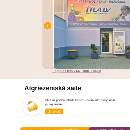
Latgales iela 244, Rīga, Latvija
Atgriezeniskā saite
Mēs ar prieku atbildēsim uz visiem interesējošiem
jautājumiem.
Uzrakstīt