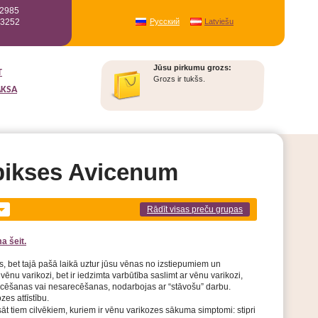
12985
93252
Русский
Latviešu
Jūsu pirkumu grozs:
T
Grozs ir tukšs.
AKSA
bikses Avicenum
Rādīt visas preču grupas
a šeit.
, bet tajā pašā laikā uztur jūsu vēnas no izstiepumiem un
vēnu varikozi, bet ir iedzimta varbūtība saslimt ar vēnu varikozi,
recēšanas vai nesarecēšanas, nodarbojas ar “stāvošu” darbu.
es attīstību.
sāt tiem cilvēkiem, kuriem ir vēnu varikozes sākuma simptomi:
stipri