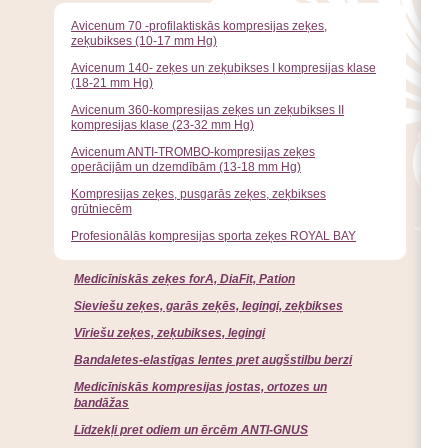
Avicenum 70 -profilaktiskās kompresijas zeķes,
zeķubikses (10-17 mm Hg)
Avicenum 140- zeķes un zeķubikses I kompresijas klase
(18-21 mm Hg)
Avicenum 360-kompresijas zeķes un zeķubikses II
kompresijas klase (23-32 mm Hg)
Avicenum ANTI-TROMBO-kompresijas zeķes
operācijām un dzemdībām (13-18 mm Hg)
Kompresijas zeķes, pusgarās zeķes, zeķbikses
grūtniecēm
Profesionālās kompresijas sporta zeķes ROYAL BAY
Medicīniskās zeķes forA, DiaFit, Pation
Sieviešu zeķes, garās zeķēs, legingi, zeķbikses
Vīriešu zeķes, zeķubikses, legingi
Bandaletes-elastīgas lentes pret augšstilbu berzi
Medicīniskās kompresijas jostas, ortozes un
bandāžas
Līdzekļi pret odiem un ērcēm ANTI-GNUS