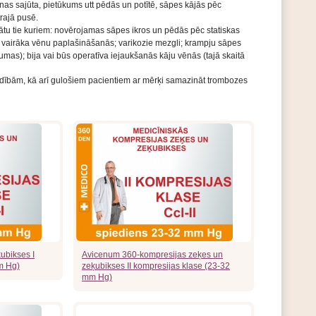
as sajūta, pietūkums utt pēdās un potītē, sāpes kājās pēc
rajā pusē.
ātu tie kuriem:
novērojamas sāpes ikros un pēdās pēc statiskas
;
vairāka vēnu paplašināšanās;
varikozie mezgli;
krampju sāpes
aumas);
bija vai būs operatīva iejaukšanās kāju vēnās (tajā skaitā
ībām, kā arī gulošiem pacientiem ar mērķi samazināt trombozes
ubikses I
Avicenum 360-kompresijas zeķes un
m Hg)
zeķubikses II kompresijas klase (23-32
mm Hg)