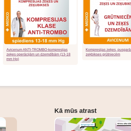
Avicenum ANTI-TROMBO-kompresijas
Kompresijas zeķes, pusgarā
zeķes operācijām un dzemdībām (13-18
zeķbikses grūtniecēm
mm Hg)
Kā mūs atrast