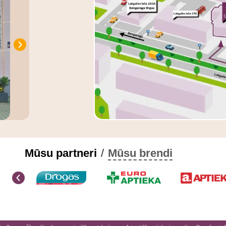
Mūsu partneri
/
Mūsu brendi