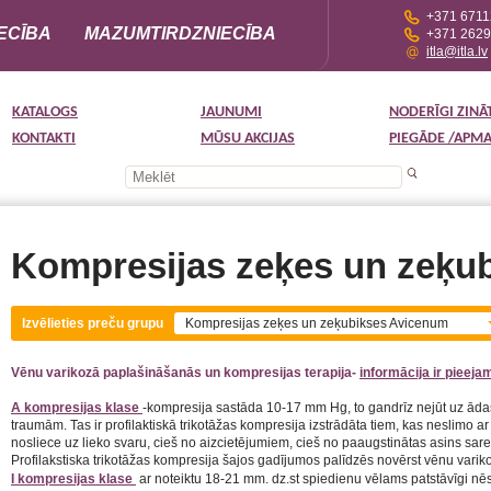
+371 671
ECĪBA
MAZUMTIRDZNIECĪBA
+371 262
itla@itla.lv
KATALOGS
JAUNUMI
NODERĪGI ZINĀ
KONTAKTI
MŪSU AKCIJAS
PIEGĀDE /APM
Kompresijas zeķes un zeķu
Izvēlieties preču grupu
Kompresijas zeķes un zeķubikses Avicenum
Vēnu varikozā paplašināšanās un kompresijas terapija-
informācija ir pieejam
A kompresijas klase
-kompresija sastāda 10-17 mm Hg, to gandrīz nejūt uz ādas
traumām. Tas ir profilaktiskā trikotāžas kompresija izstrādāta tiem, kas neslimo ar 
nosliece uz lieko svaru, cieš no aizcietējumiem, cieš no paaugstinātas asins sa
Profilakstiska trikotāžas kompresija šajos gadījumos palīdzēs novērst vēnu varikoz
I kompresijas klase
ar noteiktu 18-21 mm. dz.st spiedienu vēlams patstāvīgi nē