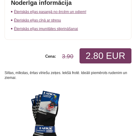
Noderīga informācija
Ēteriskās eļļas pasargā no ērcēm un odiem!
Ēteriskās eļļas cīņā ar stresu
Ēteriskās eļļas imunitātes stiprināšanai
2.80 EUR
3.90
Cena:
Siltas, mīkstas, ērtas vīriešu zeķes. Iekšā frotē. Ideāli piemērots rudenim un
ziemai.