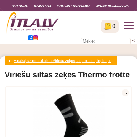
PAR MUMS
RAŽOŠANA
VAIRUMTIRDZNIECĪBA
MAZUMTIRDZNIECĪBA
0
Atpakaļ uz produkciju «Vīriešu zeķes, zeķubikses, legingi»
Vīriešu siltas zeķes Thermo frotte