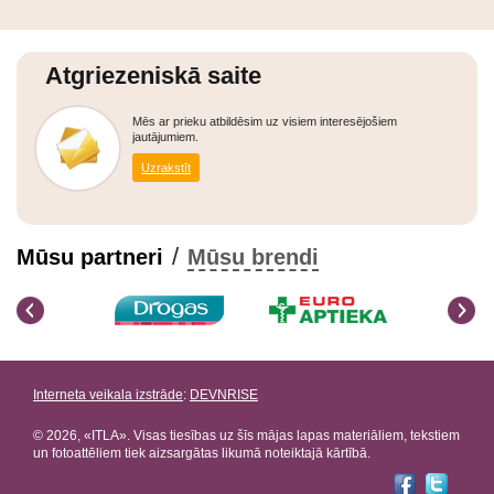
Atgriezeniskā saite
Mēs ar prieku atbildēsim uz visiem interesējošiem
jautājumiem.
Uzrakstīt
/
Mūsu partneri
Mūsu brendi
Interneta veikala izstrāde
:
DEVNRISE
© 2026, «ITLA». Visas tiesības uz šīs mājas lapas materiāliem, tekstiem
un fotoattēliem tiek aizsargātas likumā noteiktajā kārtībā.