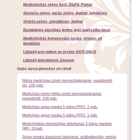
Medicīniskās zeķes forA, DiaFit, Pation
Sieviešu zeķes, garās zeķēs, legingi, zeķbikses
Vīriešu zeķes, zeķubikses, legingi
Bandaletes-elastīgas lentes pret augšstilbu berzi
Medicīniskās kompresijas jostas, ortozes un
bandāžas
Līdzekļi pret odiem un ērcēm ANTI-GNUS
Līdzekļi dzīvniekiem Zoosept
Sejas aizsargmaskas un cimdi
Nitrila medicīnas cimdi vienreizlietojamie, nepūderēti,
zili, 100 gab.
Medicīnas melni nitrila cimdi vienreizlietojamie,
nepūderēti, 100 gab.
Medicīnas sejas maska 5 slāņu FFP2, 2 gab.
Medicīnas sejas maska 5 slāņu FFP2, 1 gab.
Medicīniskās vienreizējas lietošanas 3 slāņu maskas
(IIR), 10gab.
Sejas maska daudzreiz lietojama, antibakteriāla, melnā,