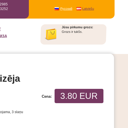
12985
93252
Русский
Latviešu
Jūsu pirkumu grozs:
T
Grozs ir tukšs.
AKSA
izēja
3.80 EUR
Cena:
tojama, 3 slaņu