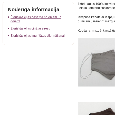
1kārta austs 100% kokvilna
lielāku komfortu saskarotie
Noderīga informācija
Ēteriskās eļļas pasargā no ērcēm un
Iekšpusē kabata ar iespēju 
odiem!
gumijām ( sasienot mezgliņā
Ēteriskās eļļas cīņā ar stresu
Kopšana: mazgāt karstā ūde
Ēteriskās eļļas imunitātes stiprināšanai