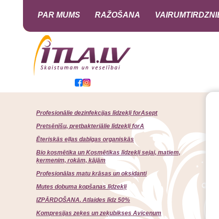
PAR MUMS
RAŽOŠANA
VAIRUMTIRDZNI
Profesionālie dezinfekcijas līdzekļi forAsept
Pretsēnīšu, pretbakteriālie līdzekļi forA
Ēteriskās eļļas dabīgas organiskās
Bio kosmētika un Kosmētikas līdzekļi sejai, matiem,
ķermenim, rokām, kājām
Profesionālas matu krāsas un oksidanti
Mutes dobuma kopšanas līdzekļi
IZPĀRDOŠANA. Atlaides līdz 50%
Kompresijas zeķes un zeķubikses Avicenum