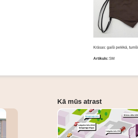
Krāsas: gaiši pelēkā, tumš
Artikuls:
SM
Kā mūs atrast