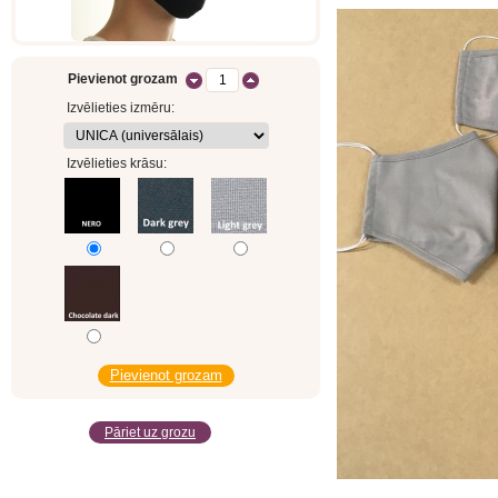
Pievienot grozam
Izvēlieties izmēru:
Izvēlieties krāsu:
Pāriet uz grozu