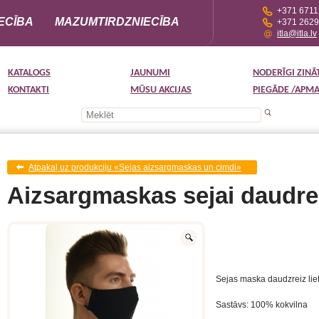
+371 671
ECĪBA
MAZUMTIRDZNIECĪBA
+371 262
itla@itla.lv
KATALOGS
JAUNUMI
NODERĪGI ZINĀ
KONTAKTI
MŪSU AKCIJAS
PIEGĀDE /APM
Atpakaļ uz produkciju «Sejas aizsargmaskas un cimdi»
Aizsargmaskas sejai daudre
Sejas maska daudzreiz lie
Sastāvs: 100% kokvilna