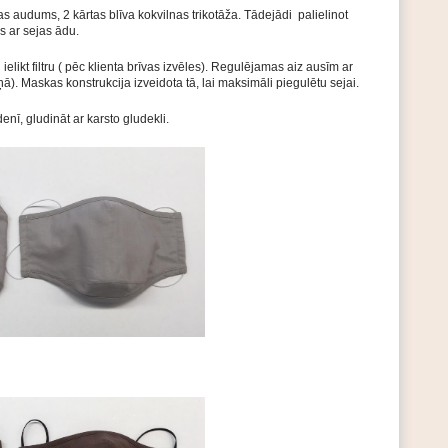
s audums, 2 kārtas blīva kokvilnas trikotāža. Tādejādi palielinot
s ar sejas ādu.
ielikt filtru ( pēc klienta brīvas izvēles). Regulējamas aiz ausīm ar
). Maskas konstrukcija izveidota tā, lai maksimāli piegulētu sejai.
nī, gludināt ar karsto gludekli.