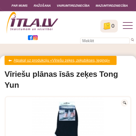
PAR MUMS
RAŽOŠANA
VAIRUMTIRDZNIECĪBA
MAZUMTIRDZNIECĪBA
0
Atpakaļ uz produkciju «Vīriešu zeķes, zeķubikses, legingi»
Vīriešu plānas īsās zeķes Tong
Yun