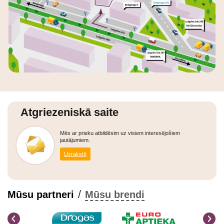
Atgriezeniskā saite
Mēs ar prieku atbildēsim uz visiem interesējošiem
jautājumiem.
Uzrakstīt
/
Mūsu partneri
Mūsu brendi