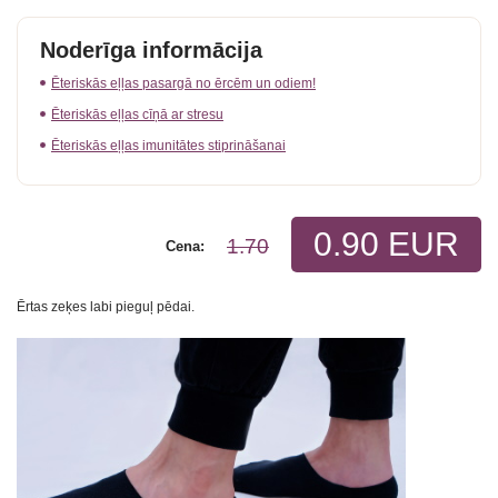
Noderīga informācija
Ēteriskās eļļas pasargā no ērcēm un odiem!
Ēteriskās eļļas cīņā ar stresu
Ēteriskās eļļas imunitātes stiprināšanai
0.90 EUR
1.70
Cena:
Ērtas zeķes labi pieguļ pēdai.