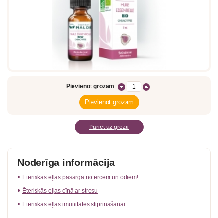
Pievienot grozam
Pāriet uz grozu
Noderīga informācija
Ēteriskās eļļas pasargā no ērcēm un odiem!
Ēteriskās eļļas cīņā ar stresu
Ēteriskās eļļas imunitātes stiprināšanai