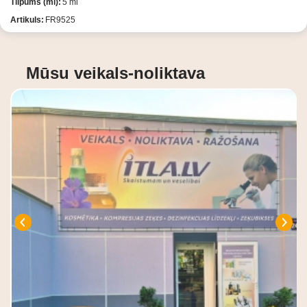
Tilpums (ml):
5 ml
Artikuls:
FR9525
Mūsu veikals-noliktava