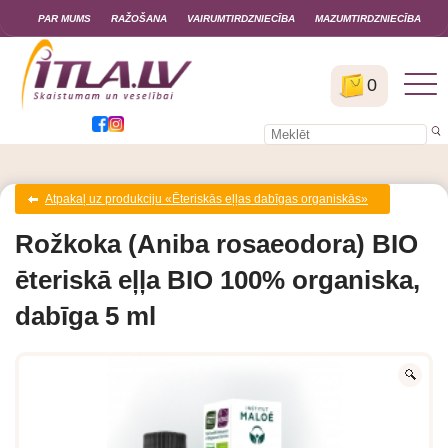
PAR MUMS
RAŽOŠANA
VAIRUMTIRDZNIECĪBA
MAZUMTIRDZNIECĪBA
0
Atpakaļ uz produkciju «Ēteriskās eļļas dabīgas organiskās»
Rožkoka (Aniba rosaeodora) BIO
ēteriskā eļļa BIO 100% organiska,
dabīga 5 ml