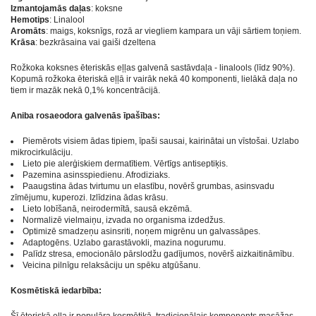
Izmantojamās daļas
: koksne
Hemotips
: Linalool
Aromāts
: maigs, koksnīgs, rozā ar viegliem kampara un vāji sārtiem toņiem.
Krāsa
: bezkrāsaina vai gaiši dzeltena
Rožkoka koksnes ēteriskās eļļas galvenā sastāvdaļa - linalools (līdz 90%).
Kopumā rožkoka ēteriskā eļļā ir vairāk nekā 40 komponenti, lielākā daļa no
tiem ir mazāk nekā 0,1% koncentrācijā.
Aniba rosaeodora galvenās īpašības:
Piemērots visiem ādas tipiem, īpaši sausai, kairinātai un vīstošai. Uzlabo
mikrocirkulāciju.
Lieto pie alerģiskiem dermatītiem. Vērtīgs antiseptiķis.
Pazemina asinsspiedienu. Afrodiziaks.
Paaugstina ādas tvirtumu un elastību, novērš grumbas, asinsvadu
zīmējumu, kuperozi. Izlīdzina ādas krāsu.
Lieto lobīšanā, neirodermītā, sausā ekzēmā.
Normalizē vielmaiņu, izvada no organisma izdedžus.
Optimizē smadzeņu asinsriti, noņem migrēnu un galvassāpes.
Adaptogēns. Uzlabo garastāvokli, mazina nogurumu.
Palīdz stresa, emocionālo pārslodžu gadījumos, novērš aizkaitināmību.
Veicina pilnīgu relaksāciju un spēku atgūšanu.
Kosmētiskā iedarbība:
Šī ēteriskā eļļa ir populāra kosmētikā, tradicionālais komponents masāžas