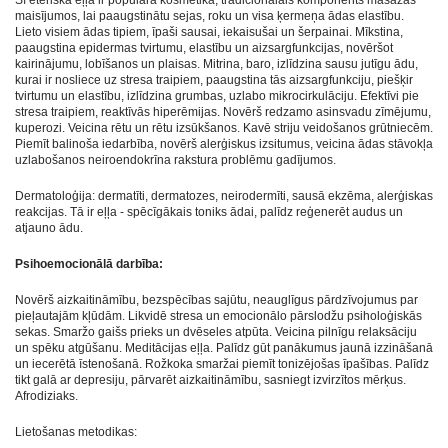
maisījumos, lai paaugstinātu sejas, roku un visa ķermeņa ādas elastību.
Lieto visiem ādas tipiem, īpaši sausai, iekaisušai un šerpainai. Mīkstina,
paaugstina epidermas tvirtumu, elastību un aizsargfunkcijas, novēršot
kairinājumu, lobīšanos un plaisas. Mitrina, baro, izlīdzina sausu jutīgu ādu,
kurai ir nosliece uz stresa traipiem, paaugstina tās aizsargfunkciju, piešķir
tvirtumu un elastību, izlīdzina grumbas, uzlabo mikrocirkulāciju. Efektīvi pie
stresa traipiem, reaktīvās hiperēmijas. Novērš redzamo asinsvadu zīmējumu,
kuperozi. Veicina rētu un rētu izsūkšanos. Kavē striju veidošanos grūtniecēm.
Piemīt balinoša iedarbība, novērš alerģiskus izsitumus, veicina ādas stāvokļa
uzlabošanos neiroendokrīna rakstura problēmu gadījumos.
Dermatoloģija: dermatīti, dermatozes, neirodermīti, sausā ekzēma, alerģiskas
reakcijas. Tā ir eļļa - spēcīgākais toniks ādai, palīdz reģenerēt audus un
atjauno ādu.
Psihoemocionālā darbība:
Novērš aizkaitināmību, bezspēcības sajūtu, neauglīgus pārdzīvojumus par
pieļautajām kļūdām. Likvidē stresa un emocionālo pārslodžu psiholoģiskās
sekas. Smaržo gaišs prieks un dvēseles atpūta. Veicina pilnīgu relaksāciju
un spēku atgūšanu. Meditācijas eļļa. Palīdz gūt panākumus jaunā izzināšanā
un iecerētā īstenošanā. Rožkoka smaržai piemīt tonizējošas īpašības. Palīdz
tikt galā ar depresiju, pārvarēt aizkaitināmību, sasniegt izvirzītos mērķus.
Afrodiziaks.
Lietošanas metodikas: