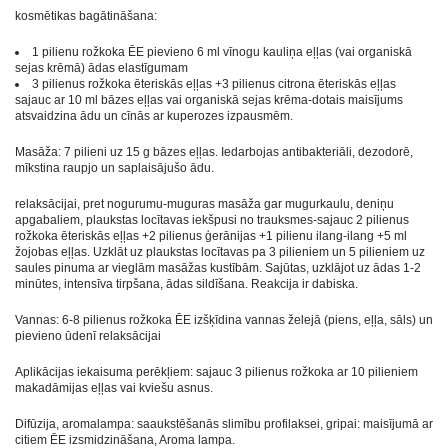
kosmētikas bagātināšana:
1 pilienu rožkoka ĒE pievieno 6 ml vīnogu kauliņa eļļas (vai organiskā
sejas krēmā) ādas elastīgumam
3 pilienus rožkoka ēteriskās eļļas +3 pilienus citrona ēteriskās eļļas
sajauc ar 10 ml bāzes eļļas vai organiskā sejas krēma-dotais maisījums
atsvaidzina ādu un cīnās ar kuperozes izpausmēm.
Masāža: 7 pilieni uz 15 g bāzes eļļas. Iedarbojas antibakteriāli, dezodorē,
mīkstina raupjo un saplaisājušo ādu.
relaksācijai, pret nogurumu-muguras masāža gar mugurkaulu, deniņu
apgabaliem, plaukstas locītavas iekšpusi no trauksmes-sajauc 2 pilienus
rožkoka ēteriskās eļļas +2 pilienus ģerānijas +1 pilienu ilang-ilang +5 ml
žojobas eļļas. Uzklāt uz plaukstas locītavas pa 3 pilieniem un 5 pilieniem uz
saules pinuma ar vieglām masāžas kustībām. Sajūtas, uzklājot uz ādas 1-2
minūtes, intensīva tirpšana, ādas sildīšana. Reakcija ir dabiska.
Vannas: 6-8 pilienus rožkoka ĒE izšķīdina vannas želejā (piens, eļļa, sāls) un
pievieno ūdenī relaksācijai
Aplikācijas iekaisuma perēkļiem: sajauc 3 pilienus rožkoka ar 10 pilieniem
makadāmijas eļļas vai kviešu asnus.
Difūzija, aromalampa: saaukstēšanās slimību profilaksei, gripai: maisījumā ar
citiem ĒE izsmidzināšana, Aroma lampa.