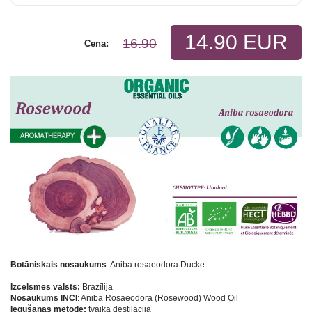
14.90 EUR
16.90
Cena:
Botāniskais nosaukums
: Aniba rosaeodora Ducke
Izcelsmes valsts:
Brazīlija
Nosaukums INCI
: Aniba Rosaeodora (Rosewood) Wood Oil
Iegūšanas metode:
tvaika destilācija