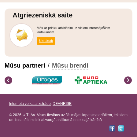
Atgriezeniskā saite
Mēs ar prieku atbildēsim uz visiem interesējošiem
jautājumiem.
Uzrakstīt
/
Mūsu partneri
Mūsu brendi
Interneta veikala izstrāde
:
DEVNRISE
© 2026, «ITLA». Visas tiesības uz šīs mājas lapas materiāliem, tekstiem
un fotoattēliem tiek aizsargātas likumā noteiktajā kārtībā.