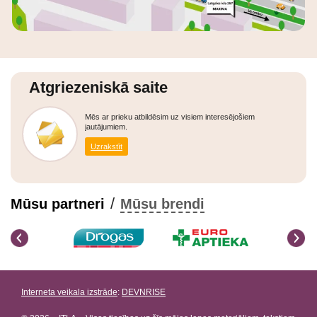
Atgriezeniskā saite
Mēs ar prieku atbildēsim uz visiem interesējošiem
jautājumiem.
Uzrakstīt
/
Mūsu partneri
Mūsu brendi
Interneta veikala izstrāde
:
DEVNRISE