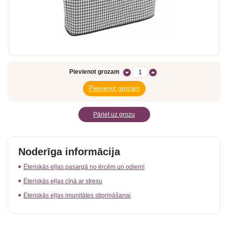
Pievienot grozam
Pāriet uz grozu
Noderīga informācija
Ēteriskās eļļas pasargā no ērcēm un odiem!
Ēteriskās eļļas cīņā ar stresu
Ēteriskās eļļas imunitātes stiprināšanai