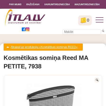
PAR MUMS
RAŽOŠANA
VAIRUMTIRDZNIECĪBA
MAZUMTIRDZNIECĪBA
0
Atpakaļ uz produkciju «Kosmētikas somiņas REED»
Kosmētikas somiņa Reed MA
PETITE, 7938