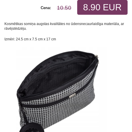
8.90 EUR
10.50
Cena:
Kosmētikas somiņa augstas kvalitātes no ūdensnecaurlaidīga materiāla, ar
rāvējslēdzēju.
Izmēri: 24.5 сm х 7.5 сm х 17 сm