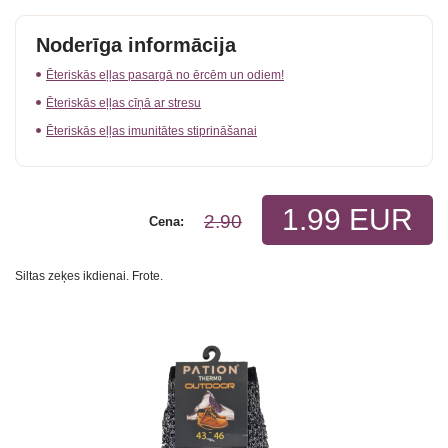
Noderīga informācija
Ēteriskās eļļas pasargā no ērcēm un odiem!
Ēteriskās eļļas cīņā ar stresu
Ēteriskās eļļas imunitātes stiprināšanai
1.99 EUR
2.90
Cena:
Siltas zeķes ikdienai. Frote.