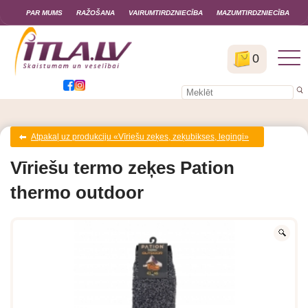
PAR MUMS
RAŽOŠANA
VAIRUMTIRDZNIECĪBA
MAZUMTIRDZNIECĪBA
0
Atpakaļ uz produkciju «Vīriešu zeķes, zeķubikses, legingi»
Vīriešu termo zeķes Pation
thermo outdoor