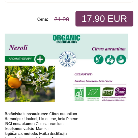
17.90 EUR
21.90
Cena:
Botāniskais nosaukums:
Citrus aurantium
Hemotips:
Linalool, Limonene, beta Pinene
INCI nosaukums:
Citrus aurantium
Izcelsmes valsts
: Maroka
Iegūšanas metode:
tvaika destilācija