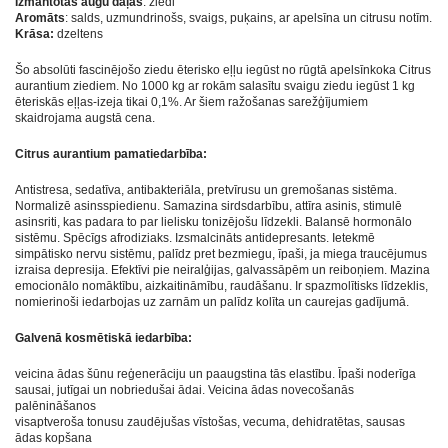
Izmantotās augu daļas
: ziedi
Aromāts
: salds, uzmundrinošs, svaigs, puķains, ar apelsīna un citrusu notīm.
Krāsa:
dzeltens
Šo absolūti fascinējošo ziedu ēterisko eļļu iegūst no rūgtā apelsīnkoka Citrus
aurantium ziediem. No 1000 kg ar rokām salasītu svaigu ziedu iegūst 1 kg
ēteriskās eļļas-izeja tikai 0,1%. Ar šiem ražošanas sarežģījumiem
skaidrojama augstā cena.
Citrus aurantium pamatiedarbība:
Antistresa, sedatīva, antibakteriāla, pretvīrusu un gremošanas sistēma.
Normalizē asinsspiedienu. Samazina sirdsdarbību, attīra asinis, stimulē
asinsriti, kas padara to par lielisku tonizējošu līdzekli. Balansē hormonālo
sistēmu. Spēcīgs afrodiziaks. Izsmalcināts antidepresants. Ietekmē
simpātisko nervu sistēmu, palīdz pret bezmiegu, īpaši, ja miega traucējumus
izraisa depresija. Efektīvi pie neiralģijas, galvassāpēm un reiboņiem. Mazina
emocionālo nomāktību, aizkaitināmību, raudāšanu. Ir spazmolītisks līdzeklis,
nomierinoši iedarbojas uz zarnām un palīdz kolīta un caurejas gadījumā.
Galvenā kosmētiskā iedarbība:
veicina ādas šūnu reģenerāciju un paaugstina tās elastību. Īpaši noderīga
sausai, jutīgai un nobriedušai ādai. Veicina ādas novecošanās
palēnināšanos
visaptveroša tonusu zaudējušas vīstošas, vecuma, dehidratētas, sausas
ādas kopšana