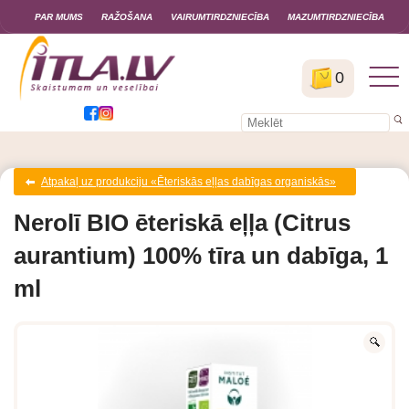
PAR MUMS
RAŽOŠANA
VAIRUMTIRDZNIECĪBA
MAZUMTIRDZNIECĪBA
0
Atpakaļ uz produkciju «Ēteriskās eļļas dabīgas organiskās»
Nerolī BIO ēteriskā eļļa (Citrus
aurantium) 100% tīra un dabīga, 1
ml