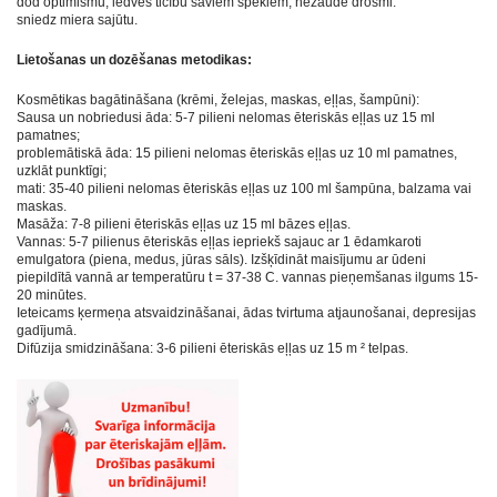
dod optimismu, iedveš ticību saviem spēkiem, nezaudē drosmi.
sniedz miera sajūtu.
Lietošanas un dozēšanas metodikas:
Kosmētikas bagātināšana (krēmi, želejas, maskas, eļļas, šampūni):
Sausa un nobriedusi āda: 5-7 pilieni nelomas ēteriskās eļļas uz 15 ml
pamatnes;
problemātiskā āda: 15 pilieni nelomas ēteriskās eļļas uz 10 ml pamatnes,
uzklāt punktīgi;
mati: 35-40 pilieni nelomas ēteriskās eļļas uz 100 ml šampūna, balzama vai
maskas.
Masāža: 7-8 pilieni ēteriskās eļļas uz 15 ml bāzes eļļas.
Vannas: 5-7 pilienus ēteriskās eļļas iepriekš sajauc ar 1 ēdamkaroti
emulgatora (piena, medus, jūras sāls). Izšķīdināt maisījumu ar ūdeni
piepildītā vannā ar temperatūru t = 37-38 C. vannas pieņemšanas ilgums 15-
20 minūtes.
Ieteicams ķermeņa atsvaidzināšanai, ādas tvirtuma atjaunošanai, depresijas
gadījumā.
Difūzija smidzināšana: 3-6 pilieni ēteriskās eļļas uz 15 m ² telpas.