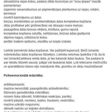
atsvaidzina sejas krāsu, padara sīkās krunciņas un “zosu ķepas” mazāk
pamanāmas
izgaismo vasarraibumus un pigmentācijas plankumus uz sejas, rokām,
ķermeņa
novērš kairinājumu uz ādas
biezas, kombinētas un problemātiskas ādas kompleksa kopšana
striju profilakse pēc grūtniecības vai straujas svara maiņas
paaugstina ādas tonusu vēdera, krūštura, gurnu rajonā
kompleksa kopšana celulīta, nelīdzenas, brūnas ādas gadījumā
stiprina nagus, izlīdzina to krāsu
piešķir matiem spīdumu, elastību un koptu izskatu
Lieliski piemērots ādas kopšanai. Var palīdzēt kuperozā. Bieži izmanto
nobriedušas ādas kopšanas līdzekļos. Lieliska nelomas īpatnība ir tā, ka to
var izmantot jebkura veida ādai, jo tas balansē ādas taukus. Tas padara to
par ideālu līdzekli sausai, jutīgai vai taukainai ādai. Ļoti ieteicams mežrozīšu
un granātābolu bāzes eļļu maisījumā rētu, grumbu un striju mazināšanai!
Psihoemocionālā iedarbība:
antidepresants;
mazina nervozitāti, paaugstinātu aizkaitināmību;
līdzsvaro garastāvokļa svārstības;
noņem šoka stāvokli, histēriskas reakcijas, paniku;
novērš pārpūli, nemieru, bailes, trauksmi, nedrošību;
mazina uzkrāto nogurumu;
stimulē radošo un loģisko domāšanu;