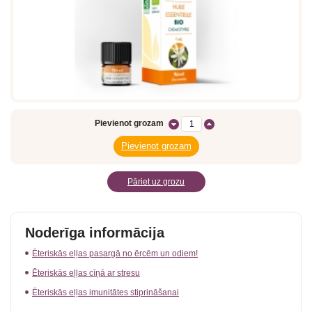
Pievienot grozam
Pāriet uz grozu
Noderīga informācija
Ēteriskās eļļas pasargā no ērcēm un odiem!
Ēteriskās eļļas cīņā ar stresu
Ēteriskās eļļas imunitātes stiprināšanai