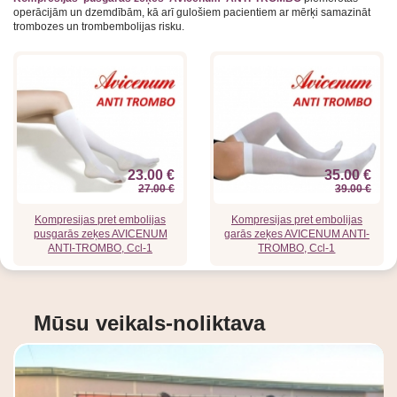
operācijām un dzemdībām, kā arī gulošiem pacientiem ar mērķi samazināt
trombozes un trombembolijas risku.
23.00 €
35.00 €
27.00 €
39.00 €
Kompresijas pret embolijas
Kompresijas pret embolijas
pusgarās zeķes AVICENUM
garās zeķes AVICENUM ANTI-
ANTI-TROMBO, Ccl-1
TROMBO, Ccl-1
Mūsu veikals-noliktava