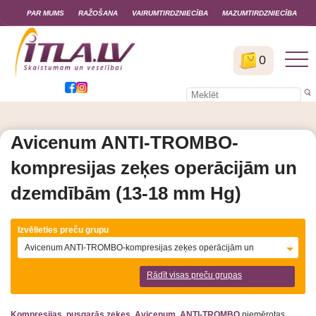
PAR MUMS
RAŽOŠANA
VAIRUMTIRDZNIECĪBA
MAZUMTIRDZNIECĪBA
0
Avicenum ANTI-TROMBO-
kompresijas zeķes operācijām un
dzemdībām (13-18 mm Hg)
Izvēlieties preču grupu
Avicenum ANTI-TROMBO-kompresijas zeķes operācijām un
dzemdībām (13-18 mm Hg)
Rādīt visas preču grupas
Kompresijas pusgarās zeķes Avicenum ANTI-TROMBO
piemērotas