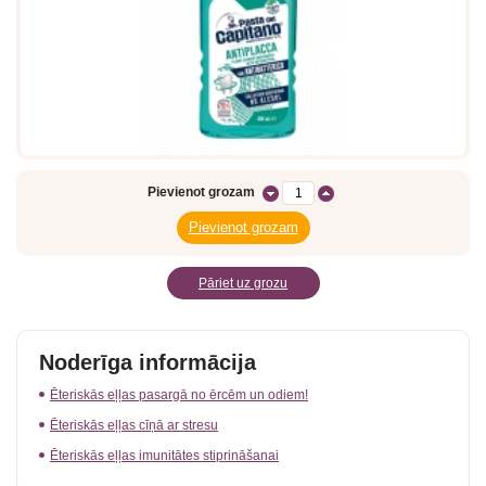
Pievienot grozam
Pāriet uz grozu
Noderīga informācija
Ēteriskās eļļas pasargā no ērcēm un odiem!
Ēteriskās eļļas cīņā ar stresu
Ēteriskās eļļas imunitātes stiprināšanai