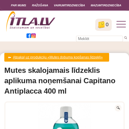
PAR MUMS
RAŽOŠANA
VAIRUMTIRDZNIECĪBA
MAZUMTIRDZNIECĪBA
0
Atpakaļ uz produkciju «Mutes dobuma kopšanas līdzekļi»
Mutes skalojamais līdzeklis
aplikuma noņemšanai Capitano
Antiplacca 400 ml