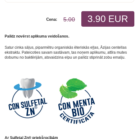
3.90 EUR
5.00
Cena:
Palīdz novērst aplikuma veidošanos.
Satur cinka sāļus, piparmētru organiskās ēteriskās eļļas, Āzijas centellas
ekstraktu. Pateicoties savam sastāvam, tas noņem aplikumu, attīra mutes
dobumu no baktērijām, atsvaidzina elpu un palīdz stiprināt zobu emalju.
Ar Sulfetal Zn® priekšrocībām