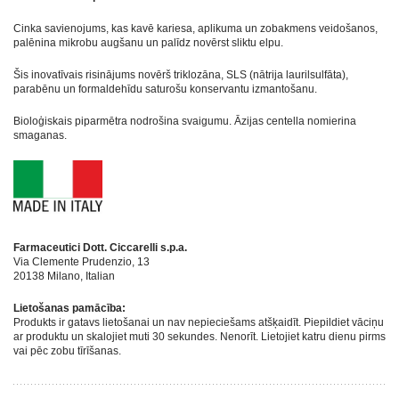
Cinka savienojums, kas kavē kariesa, aplikuma un zobakmens veidošanos,
palēnina mikrobu augšanu un palīdz novērst sliktu elpu.
Šis inovatīvais risinājums novērš triklozāna, SLS (nātrija laurilsulfāta),
parabēnu un formaldehīdu saturošu konservantu izmantošanu.
Bioloģiskais piparmētra nodrošina svaigumu. Āzijas centella nomierina
smaganas.
Farmaceutici Dott. Ciccarelli s.p.a.
Via Clemente Prudenzio, 13
20138
Milano
,
Italian
Lietošanas pamācība:
Produkts ir gatavs lietošanai un nav nepieciešams atšķaidīt. Piepildiet vāciņu
ar produktu un skalojiet muti 30 sekundes. Nenorīt. Lietojiet katru dienu pirms
vai pēc zobu tīrīšanas.