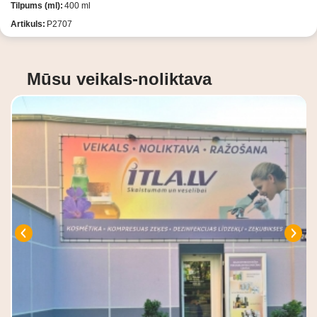
Tilpums (ml):
400 ml
Artikuls:
P2707
Mūsu veikals-noliktava