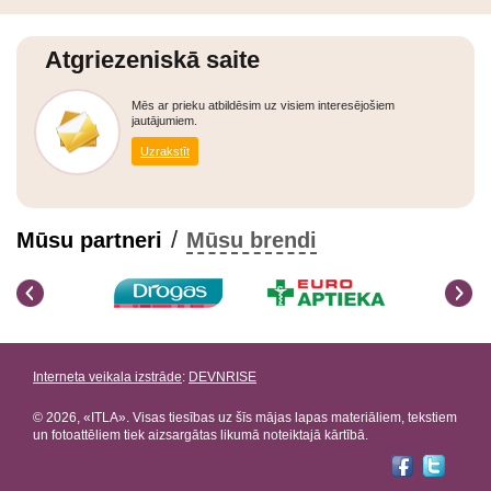
Atgriezeniskā saite
Mēs ar prieku atbildēsim uz visiem interesējošiem
jautājumiem.
Uzrakstīt
/
Mūsu partneri
Mūsu brendi
Interneta veikala izstrāde
:
DEVNRISE
© 2026, «ITLA». Visas tiesības uz šīs mājas lapas materiāliem, tekstiem
un fotoattēliem tiek aizsargātas likumā noteiktajā kārtībā.