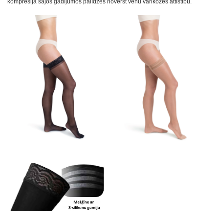
kompresija šajos gadījumos palīdzēs novērst vēnu varikozes attīstību.