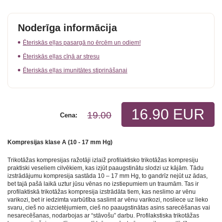
Noderīga informācija
Ēteriskās eļļas pasargā no ērcēm un odiem!
Ēteriskās eļļas cīņā ar stresu
Ēteriskās eļļas imunitātes stiprināšanai
16.90 EUR
19.00
Cena:
Kompresijas klase A (10 - 17 mm Hg)
Trikotāžas kompresijas ražotāji izlaiž profilaktisko trikotāžas kompresiju
praktiski veseliem cilvēkiem, kas izjūt paaugstinātu slodzi uz kājām. Tādu
izstrādājumu kompresija sastāda 10 – 17 mm Hg, to gandrīz nejūt uz ādas,
bet tajā pašā laikā uztur jūsu vēnas no izstiepumiem un traumām. Tas ir
profilaktiskā trikotāžas kompresija izstrādāta tiem, kas neslimo ar vēnu
varikozi, bet ir iedzimta varbūtība saslimt ar vēnu varikozi, nosliece uz lieko
svaru, cieš no aizcietējumiem, cieš no paaugstinātas asins sarecēšanas vai
nesarecēšanas, nodarbojas ar “stāvošu” darbu. Profilakstiska trikotāžas