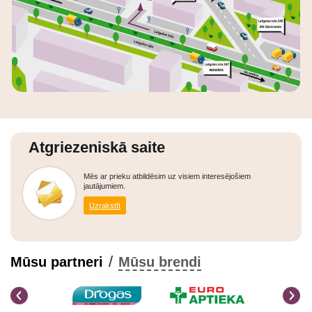
Atgriezeniskā saite
Mēs ar prieku atbildēsim uz visiem interesējošiem
jautājumiem.
Uzrakstīt
/
Mūsu partneri
Mūsu brendi