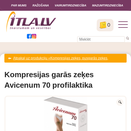
PAR MUMS
RAŽOŠANA
VAIRUMTIRDZNIECĪBA
MAZUMTIRDZNIECĪBA
0
Atpakaļ uz produkciju «Kompresijas zeķes, pusgarās zeķes,
zeķbikses grūtniecēm»
Kompresijas garās zeķes
Avicenum 70 profilaktika