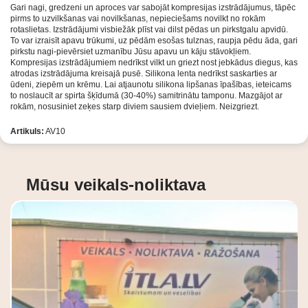
Gari nagi, gredzeni un aproces var sabojāt kompresijas izstrādājumus, tāpēc
pirms to uzvilkšanas vai novilkšanas, nepieciešams novilkt no rokām
rotaslietas. Izstrādājumi visbiežāk plīst vai dilst pēdas un pirkstgalu apvidū.
To var izraisīt apavu trūkumi, uz pēdām esošas tulznas, raupja pēdu āda, gari
pirkstu nagi-pievērsiet uzmanību Jūsu apavu un kāju stāvokļiem.
Kompresijas izstrādājumiem nedrīkst vilkt un griezt nost jebkādus diegus, kas
atrodas izstrādājuma kreisajā pusē. Silikona lenta nedrīkst saskarties ar
ūdeni, ziepēm un krēmu. Lai atjaunotu silikona lipšanas īpašības, ieteicams
to noslaucīt ar spirta šķīdumā (30-40%) samitrinātu tamponu.
Mazgājot ar
rokām, nosusiniet zeķes starp diviem sausiem dvieļiem. Neizgriezt.
Artikuls:
AV10
Mūsu veikals-noliktava