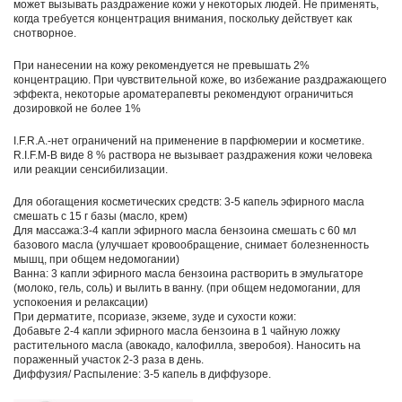
может вызывать раздражение кожи у некоторых людей. Не применять,
когда требуется концентрация внимания, поскольку действует как
снотворное.
При нанесении на кожу рекомендуется не превышать 2%
концентрацию. При чувствительной коже, во избежание раздражающего
эффекта, некоторые ароматерапевты рекомендуют ограничиться
дозировкой не более 1%
I.F.R.A.-нет ограничений на применение в парфюмерии и косметике.
R.I.F.M-В виде 8 % раствора не вызывает раздражения кожи человека
или реакции сенсибилизации.
Для обогащения косметических средств: 3-5 капель эфирного масла
смешать с 15 г базы (масло, крем)
Для массажа:3-4 капли эфирного масла бензоина смешать с 60 мл
базового масла (улучшает кровообращение, снимает болезненность
мышц, при общем недомогании)
Ванна: 3 капли эфирного масла бензоина растворить в эмульгаторе
(молоко, гель, соль) и вылить в ванну. (при общем недомогании, для
успокоения и релаксации)
При дерматите, псориазе, экземе, зуде и сухости кожи:
Добавьте 2-4 капли эфирного масла бензоина в 1 чайную ложку
растительного масла (авокадо, калофилла, зверобоя). Наносить на
пораженный участок 2-3 раза в день.
Диффузия/ Распыление: 3-5 капель в диффузоре.