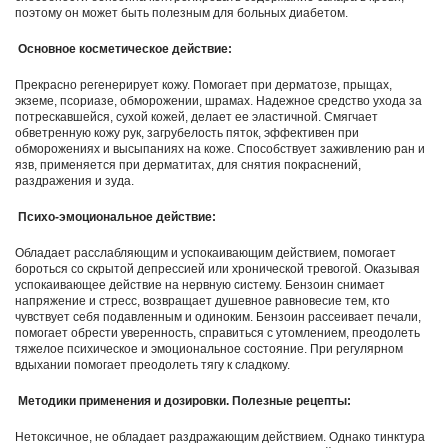
поэто­му он может быть полезным для больных диабетом.
Основное косметическое действие:
Прекрасно регенерирует кожу. Помогает при дерматозе, прыщах,
экземе, псориазе, обморожении, шрамах. Надежное средство ухода за
потрескавшейся, сухой кожей, делает ее эластичной. Смягчает
обветренную кожу рук, загрубелость пяток, эффек­тивен при
обморожениях и высыпаниях на коже. Способствует заживлению ран и
язв, применяется при дерматитах, для снятия покраснений,
раздражения и зуда.
Психо-эмоциональное действие:
Обладает расслабляющим и успокаивающим действием, помогает
бороться со скрытой депрессией или хронической тревогой. Оказывая
успокаивающее действие на нервную систему. Бензоин снимает
напряжение и стресс, воз­вращает душевное равновесие тем, кто
чувствует себя подавленным и одиноким. Бензоин рассеивает печали,
помогает обрести уверенность, справиться с утомлением, преодолеть
тяжелое психическое и эмо­циональное состояние. При регулярном
вдыхании помогает преодолеть тягу к сладкому.
Методики применения и дозировки.
Полезные рецепты:
Нетоксичное, не обладает раздражающим действием. Однако тинктура