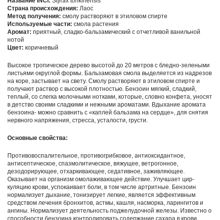
Название
INCI:
Styrax tonkinensis
Страна происхождения:
Лаос
Метод получения:
смолу растворяют в этиловом спирте
Используемые части:
смола растения
Аромат:
приятный, сладко-бальзамический с от­четливой ванильной
нотой
Цвет:
коричневый
Высокое тропическое дерево высотой до 20 метров с бледно-зелеными
листьями округлой формы. Бальзамовая смола выделяется из надрезов
на коре, застывает на свету. Смолу растворяют в этиловом спирте и
получают раствор с высокой плотностью. Бензоин мягкий, сладкий,
теплый, со слегка молочными нотками, которые, словно конфета, уносят
в детство своими сладкими и нежными ароматами. Вдыхание аромата
бензоина- можно сравнить с «каплей бальзама на сердце», для снятия
нервного напряжения, стресса, усталости, грусти.
Основные свойства:
Противовоспалительное, противогрибковое, антиоксидантное,
антисептическое, спазмолитическое, вяжущее, ветрогонное,
дезодорирующее, отхаркивающее, седативное, заживляющее.
Оказывает на организм омолаживаю­щее действие. Улучшает цир­
куляцию крови, успокаивает боли, в том числе ар­тритные. Бензоин
нормализует дыхание, тонизирует лег­кие, является эффективным
средством лечения брон­хитов, астмы, кашля, насморка, ларингитов и
анги­ны. Нормализует деятельность поджелу­дочной железы. Известно о
способности бензоина контролировать содержание сахара в крови,