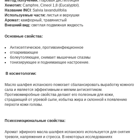
Метод получения:
Паровая дистилляция
Хемотип
:
Camphre, Cineol 1,8 (Eucalyptol).
Название INCI
: Salvia lavandulifolia
Используемые части:
листья и верхушки
Аромат:
камфорный, травянистый
Внешний вид:
светлая подвижная жидкость
Основные свойства:
Антисептическое, противоинфекционное
отхаркивающее
болеутоляющее, снимает мышечные спазмы
тонизирующее и поднимающее настроение.
В косметологии:
Масло шалфея испанского помогает сбалансировать выработку кожного
сала и является эффективным и мягким антисептиком.
Противомикробные свойства делают его полезным для кожи,
страдающей от угревой сыпи, избытка жира и склонной к появлению
перхоти кожи головы.
Психоэмоциональные свойства:
Аромат эфирного масла шалфея испанского используется для снятия
тревоги, напряжения и стресса. В некоторых исследованиях