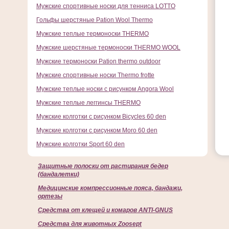
Мужские спортивные носки для тенниса LOTTO
Гольфы шерстяные Pation Wool Thermo
Мужские теплые термоноски THERMO
Мужские шерстяные термоноски THERMO WOOL
Мужские термоноски Pation thermo outdoor
Мужские спортивные носки Thermo frotte
Мужские теплые носки с рисунком Angora Wool
Мужские теплые леггинсы THERMO
Мужские колготки с рисунком Bicycles 60 den
Мужские колготки с рисунком Moro 60 den
Мужские колготки Sport 60 den
Защитные полоски от растирания бедер
(бандалетки)
Медицинские компрессионные пояса, бандажи,
ортезы
Средства от клещей и комаров ANTI-GNUS
Средства для животных Zoosept