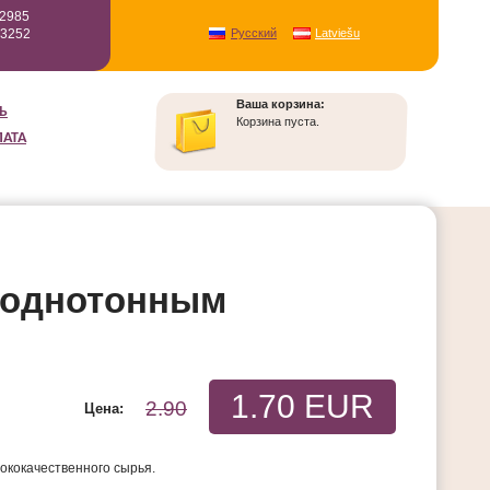
12985
93252
Русский
Latviešu
Ваша корзина:
Ь
Корзина пуста.
ЛАТА
с однотонным
1.70 EUR
2.90
Цена:
ококачественного сырья.