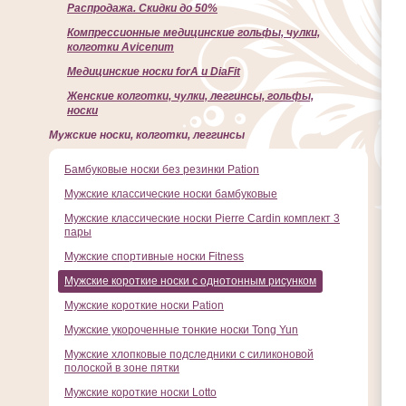
Распродажа. Скидки до 50%
Компрессионные медицинские гольфы, чулки,
колготки Avicenum
Медицинские носки forA и DiaFit
Женские колготки, чулки, леггинсы, гольфы,
носки
Мужские носки, колготки, леггинсы
Бамбуковые носки без резинки Pation
Мужские классические носки бамбуковые
Мужские классические носки Pierre Cardin комплект 3
пары
Мужские спортивные носки Fitness
Мужские короткие носки с однотонным рисунком
Мужские короткие носки Pation
Мужские укороченные тонкие носки Tong Yun
Мужские хлопковые подследники с силиконовой
полоской в зоне пятки
Мужские короткие носки Lotto