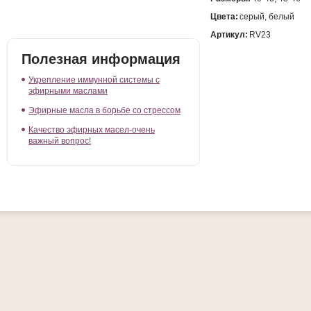
Цвета:
серый, белый
Артикул:
RV23
Полезная информация
Укрепление иммунной системы с
эфирными маслами
Эфирные масла в борьбе со стрессом
Качество эфирных масел-очень
важный вопрос!