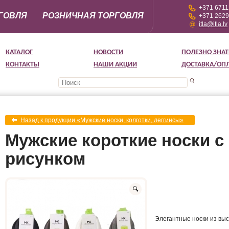
+371 671
ГОВЛЯ
РОЗНИЧНАЯ ТОРГОВЛЯ
+371 262
itla@itla.lv
КАТАЛОГ
НОВОСТИ
ПОЛЕЗНО ЗНАТ
КОНТАКТЫ
НАШИ АКЦИИ
ДОСТАВКА/ОП
Назад к продукции «Мужские носки, колготки, леггинсы»
Мужские короткие носки 
рисунком
Элегантные носки из выс