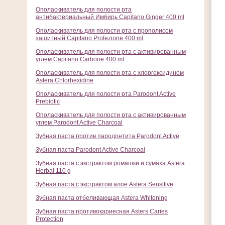
Ополаскиватель для полости рта
антибактериальный Имбирь Capitano Ginger 400 ml
Ополаскиватель для полости рта с прополисом
защитный Capitano Protezione 400 ml
Ополаскиватель для полости рта с активированным
углем Capitano Carbone 400 ml
Ополаскиватель для полости рта с хлоргексидином
Astera Chlorhexidine
Ополаскиватель для полости рта Parodont Active
Prebiotic
Ополаскиватель для полости рта с активированным
углем Parodont Active Charcoal
Зубная паста против пародонтита Parodont Active
Зубная паста Parodont Active Charcoal
Зубная паста с экстрактом ромашки и сумаха Astera
Herbal 110 g
Зубная паста с экстрактом алое Astera Sensitive
Зубная паста отбеливающая Astera Whitening
Зубная паста противокариесная Asters Caries
Protection