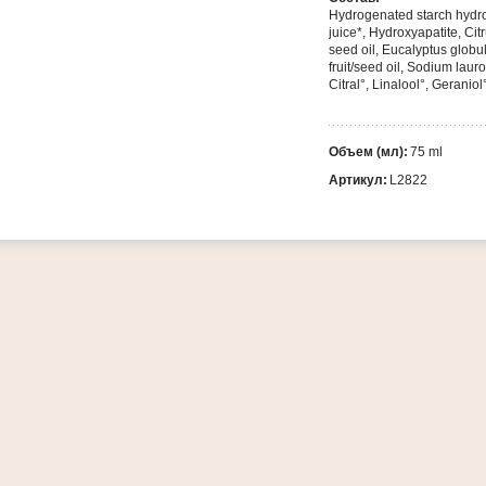
Hydrogenated starch hydr
juice*
,
Hydroxyapatite
,
Cit
seed oil
,
Eucalyptus globulu
fruit/seed oil,
Sodium lauro
Citral°, Linalool°, Geraniol
Объем (мл):
75 ml
Артикул:
L2822