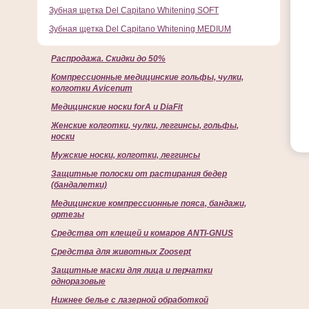
Зубная щетка Del Capitano Whitening SOFT
Зубная щетка Del Capitano Whitening MEDIUM
Распродажа. Скидки до 50%
Компрессионные медицинские гольфы, чулки,
колготки Avicenum
Медицинские носки forA и DiaFit
Женские колготки, чулки, леггинсы, гольфы,
носки
Мужские носки, колготки, леггинсы
Защитные полоски от растирания бедер
(бандалетки)
Медицинские компрессионные пояса, бандажи,
ортезы
Средства от клещей и комаров ANTI-GNUS
Средства для животных Zoosept
Защитные маски для лица и перчатки
одноразовые
Нижнее белье с лазерной обработкой