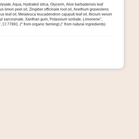
olysate
, Aqua,
Hydrated silica
,
Glycerin
,
Aloe barbadensis leaf
rus limon peel oil
,
Zingiber officinale root oil
,
Anethum graveolens
s leaf oil
,
Melaleuca leucadendron cajuputi leaf oil
, Illicium verum
yl sarcosinate
,
Xanthan gum
,
Potassium sorbate
, Limonene°,
°, CI 77891. (* from organic farming) (° from natural ingredients)