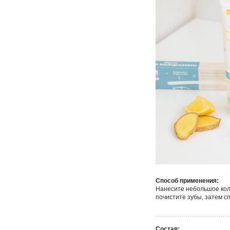
Способ применения:
Нанесите небольшое кол
почистите зубы, затем с
Состав: