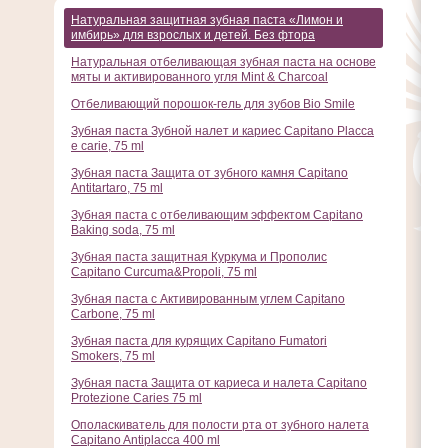
Натуральная защитная зубная паста «Лимон и
имбирь» для взрослых и детей. Без фтора
Натуральная отбеливающая зубная паста на основе
мяты и активированного угля Mint & Charcoal
Отбеливающий порошок-гель для зубов Bio Smile
Зубная паста Зубной налет и кариес Capitano Placca
e carie, 75 ml
Зубная паста Защита от зубного камня Capitano
Antitartaro, 75 ml
Зубная паста с отбеливающим эффектом Capitano
Baking soda, 75 ml
Зубная паста защитная Куркума и Прополис
Capitano Curcuma&Propoli, 75 ml
Зубная паста с Активированным углем Capitano
Carbone, 75 ml
Зубная паста для курящих Capitano Fumatori
Smokers, 75 ml
Зубная паста Защита от кариеса и налета Capitano
Protezione Caries 75 ml
Ополаскиватель для полости рта от зубного налета
Capitano Antiplacca 400 ml