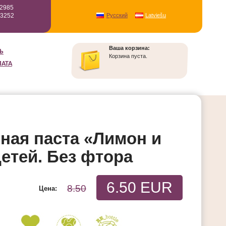
12985
93252
Русский
Latviešu
Ваша корзина:
Ь
Корзина пуста.
ЛАТА
ная паста «Лимон и
етей. Без фтора
6.50 EUR
8.50
Цена: