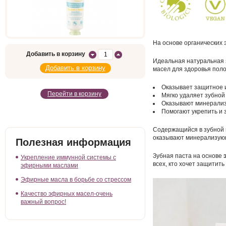
На основе органических
Добавить в корзину
Идеальная натуральная 
масел для здоровья поло
Оказывает защитное 
Перейти в корзину
Мягко удаляет зубной
Оказывают минерали
Помогают укрепить и 
Содержащийся в зубной
оказывают минерализующ
Полезная информация
Зубная паста на основе
Укрепление иммунной системы с
всех, кто хочет защитить
эфирными маслами
Эфирные масла в борьбе со стрессом
Качество эфирных масел-очень
важный вопрос!