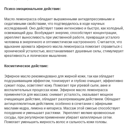
Психо-эмоциональное действие:
Масло лемонграсса обладает выраженными антидепрессивными и
седативными свойствами, что подтвердилось в ходе научных
исследований. Оно действует также интенсивно и быстро, как холодный,
освежающий душ. Возбуждает энергию, способствует концентрации,
укрепляет выносливость при умственной работе, превращая усталого
человека в энергичного и оптимистически настроенного. Считается, что
вдыхание аромата эфирного масла лемонграсса помогает справиться с
хронической усталостью, восстанавливает душевные силы, стимулирует
креативность и логическое мышление.
Косметическое действие:
Эфирное масло рекомендовано для жирной кожи, так как обладает
подсушивающим эффектом, тонизирует и глубоко очищает, эффективно
сужает поры, осветляет кожу. Помогает при угревой сыпи, акне и
воспалительных процессах кожи. Эфирное масло лемонграсса
применяется для массажа: снимает усталость, оказывает мощное
очищающее действие, обладает разогревающим действием. Обладает
антицеллюлитным действием, особенно в сочетании с эфирными
маслами кедра, лимона и кипариса. Массаж этой смесью способствует
похудению и уменьшает растяжки. Укрепляет мелкие кровеносные
сосуды, при регулярном применении убирает капиллярные сетки.
Помогает уменьшить жирность волос и сальность кожи головы.