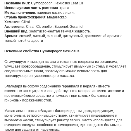
Название INCI
:
Cymbopogon Flexuosus Leaf Oil
Используемая часть растения
: трава.
Метод получения
: паровая дистилляция.
Страна происхождения
: Мадагаскар
Хемотип:
Citral
Аллергены
: Citral, Citronellol, Eugenol, Geraniol
Внешний вид
: золотисто-желтая текучая жидкость.
Аромат
: свежий, чистый, сильный, цитрусовый, травянистый аромат с
тонкой нотой сладости
Основные свойства Cymbopogon flexuosus
Стимулирует и выводит шлаки и токсичные вещества из организма,
улучшает кровообращение, стимулирует иммунную систему и укрепляет
соединительные ткани, поэтому его можно использовать для
тонизирующего и укрепляющего массажа.
Благодаря высокому содержанию гераниаля и нераля - вместе
известных как «цитраль» оно действует как мощное антисептическое и
противогрибковое средство и помогает при кожных болезнях и
грибковых поражениях стоп.
Масло лемонграсса обладает бактерицидным, дезодорирующим,
мочегонным, ветрогонным действием, стимулирует пищеварение и
выработку желчи, стимулирует работу легких. Часто используется для
очищения воздуха, особенно в помещениях, где находятся больные, а
также для защиты от насекомых.