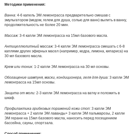
Методики применения:
Ванна:
4-6 капель ЭМ лемонграсса предварительно смешав с
эмульгатором (медом, гелем для душа, солью для ванн) вылить в ванну,
продолжительность не более 20 мин.
Массаж:
3-4 капли ЭМ лемонграсса на 15мл базового масла.
Антицеллюлитный массаж:
3-4 капли ЭМ лемонграсса смешать с 6-8
каплями других эфирных масел (например, кедра, лимона, кипариса) на
30 мл базового масла.
Крем или тоник:
1-2 капли ЭМ лемонграсса на 30 мл основы.
Обогащение шампуня, маски, кондиционера, геля для душа:
3 капли ЭМ
лемонграсса на 15мл основы.
Защита от моли:
2-3 капли ЭМ лемонграсса на ватку и положить в
шкаф.
Профилактика грибковых поражений кожи стоп:
3 капли ЭМ
лемонграсса + 2 капли ЭМ лаванды+ 3 капли ЭМ пальмарозы, 2 капли
ЭМ герани на 15мл базового масла, наносить перед посещением
бассейна, сауны, спортзала.
Способ применения: