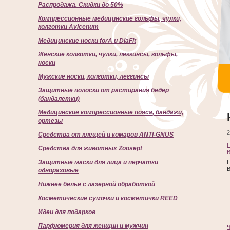
Распродажа. Скидки до 50%
Компрессионные медицинские гольфы, чулки,
колготки Avicenum
Медицинские носки forA и DiaFit
Женские колготки, чулки, леггинсы, гольфы,
носки
Мужские носки, колготки, леггинсы
Защитные полоски от растирания бедер
(бандалетки)
Медицинские компрессионные пояса, бандажи,
ортезы
2
Средства от клещей и комаров ANTI-GNUS
П
Средства для животных Zoosept
B
Защитные маски для лица и перчатки
П
B
одноразовые
Нижнее белье с лазерной обработкой
Косметические сумочки и косметички REED
Идеи для подарков
Парфюмерия для женщин и мужчин