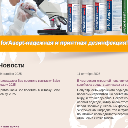
Новости
9 октября 2025
11 октября 2025
риглашаем Вас посетить выставку Baltic
В чем секрет огромной популярно
eauty 2025
корейских средств для ухода за 
риглашаем Вас посетить выставку Baltic
Популярность корейского подхода 
eauty 2025
волосами стремительно растет по
миру, и это неслучайно. Секрет кр
особом подходе, который сочетает
использование уникальных форму
экзотических ингредиентов и глуб
понимание необходимости бережн
отношения к коже головы.
Читать архив