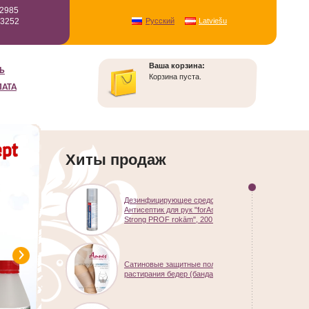
12985
93252
Русский
Latviešu
Ваша корзина:
Ь
Корзина пуста.
ЛАТА
Хиты продаж
Дезинфицирующее средство –
Антисептик для рук "forAsept
Strong PROF rokām", 200 ml
Сатиновые защитные полоски от
растирания бедер (бандалетки)