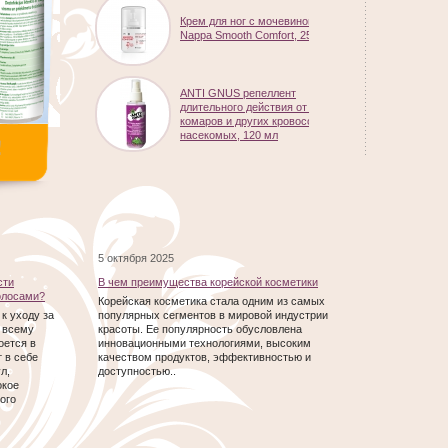
Крем для ног с мочевиной 30%
Nappa Smooth Comfort, 250 ml
ANTI GNUS репеллент
длительного действия от клещей,
комаров и других кровососущих
насекомых, 120 мл
Компрессионные медицинские
чулки AVICENUM 360, Ccl-2
5 октября 2025
Профессиональное
дезинфицирующее средство для
сти
В чем преимущества корейской косметики
дезинфекции поверхностей и
волосами?
предметов "forAsept Professional
Корейская косметика стала одним из самых
концентрат" 5 L
к уходу за
популярных сегментов в мировой индустрии
 всему
красоты. Ее популярность обусловлена
оется в
инновационными технологиями, высоким
 в себе
качеством продуктов, эффективностью и
Компрессионные гольфы
л,
доступностью..
AVICENUM 140, Ccl-1
окое
ого
Средство для дезинфекции