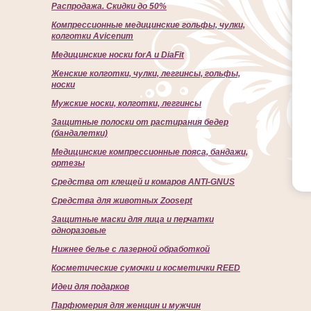
Распродажа. Скидки до 50%
Компрессионные медицинские гольфы, чулки,
колготки Avicenum
Медицинские носки forA и DiaFit
Женские колготки, чулки, леггинсы, гольфы,
носки
Мужские носки, колготки, леггинсы
Защитные полоски от растирания бедер
(бандалетки)
Медицинские компрессионные пояса, бандажи,
ортезы
Средства от клещей и комаров ANTI-GNUS
Средства для животных Zoosept
Защитные маски для лица и перчатки
одноразовые
Нижнее белье с лазерной обработкой
Косметические сумочки и косметички REED
Идеи для подарков
Парфюмерия для женщин и мужчин