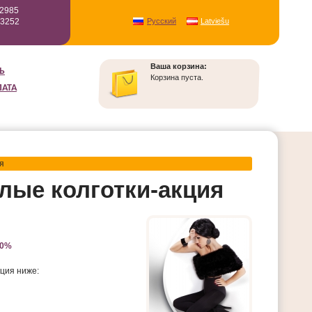
12985
93252
Русский
Latviešu
Ваша корзина:
Ь
Корзина пуста.
ЛАТА
я
лые колготки-акция
50%
ция ниже: