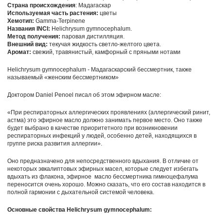
Страна происхождения
: Мадагаскар
Используемая часть растения:
цветы
Хемотип:
Gamma-Terpinene
Названия INCI:
Helichrysum gymnocephalum.
Метод получения:
паровая дистилляция.
Внешний вид:
текучая жидкость светло-желтого цвета.
Аромат:
свежий, травянистый, камфорный с пряными нотами
Helichrysum gymnocephalum - Мадагаскарский бессмертник, также
называемый «женским бессмертником»
Доктором Daniel Penoel писал об этом эфирном масле:
«При респираторных аллергических проявлениях (аллергический ринит,
астма) это эфирное масло должно занимать первое место. Оно также
будет выбрано в качестве приоритетного при возникновении
респираторных инфекций у людей, особенно детей, находящихся в
группе риска развития аллергии».
Оно предназначено для непосредственного вдыхания. В отличие от
некоторых эвкалиптовых эфирных масел, которые следует избегать
вдыхать из флакона, эфирное масло бессмертника гимноцефалума
переносится очень хорошо. Можно сказать, что его состав находится в
полной гармонии с дыхательной системой человека.
Основные свойства Helichrysum gymnocephalum: