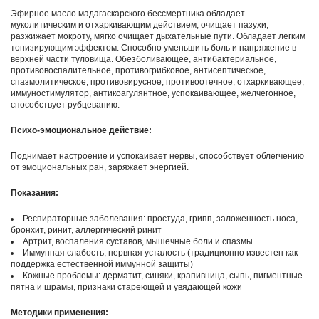
Эфирное масло мадагаскарского бессмертника обладает
муколитическим и отхаркивающим действием, очищает пазухи,
разжижает мокроту, мягко очищает дыхательные пути. Обладает легким
тонизирующим эффектом. Способно уменьшить боль и напряжение в
верхней части туловища. Обезболивающее, антибактериальное,
противовоспалительное, противогрибковое, антисептическое,
спазмолитическое, противовирусное, противоотечное, отхаркивающее,
иммуностимулятор, антикоагулянтное, успокаивающее, желчегонное,
способствует рубцеванию.
Психо-эмоциональное действие:
Поднимает настроение и успокаивает нервы, способствует облегчению
от эмоциональных ран, заряжает энергией.
Показания:
Респираторные заболевания: простуда, грипп, заложенность носа,
бронхит, ринит, аллергический ринит
Артрит, воспаления суставов, мышечные боли и спазмы
Иммунная слабость, нервная усталость (традиционно известен как
поддержка естественной иммунной защиты)
Кожные проблемы: дерматит, синяки, крапивница, сыпь, пигментные
пятна и шрамы, признаки стареющей и увядающей кожи
Методики применения: