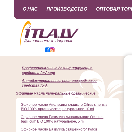
О НАС
ПРОИЗВОДСТВО
ОПТОВАЯ ТОР
Профессиональные дезинфицирующие
средства forAsept
Антибактериальные, противогрибковые
средства forA
Эфирные масла натуральные органические
Эфирное масло Апельсина сладкого Citrus sinensis
BIO 100% органическое, натуральное 10 ml
Эфирное масло Базилика линалольного Ocimum
basilicum BIO 100% натуральное, 5 ml
Эфирное масло Базилика священного/ Тулси