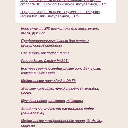
Эфирное масло Эвкалипта лимонного Eucalyptus
citriodora BIO 100% органическое, натуральное, 10 ml
Эфирное масло Эвкалипта лучистого Eucalyptus
radiata Bio 100% натуральное, 10 ml
Косметика и BIO косметика для лица, волос,
тела, рук, ног
Профессиональные краски для волос и
тонирующие средства
Cредства для полости рта
Распродажа. Скидки до 50%
Компрессионные медицинские гольфы, чулки,
колготки Avicenum
Медицинские носки forA и DiaFit
Женские колготки, чулки, леггинсы, гольфы,
носки
Мужские носки, колготки, леггинсы
Защитные полоски от растирания бедер
(бандалетки)
Медицинские компрессионные пояса, бандажи,
ортезы