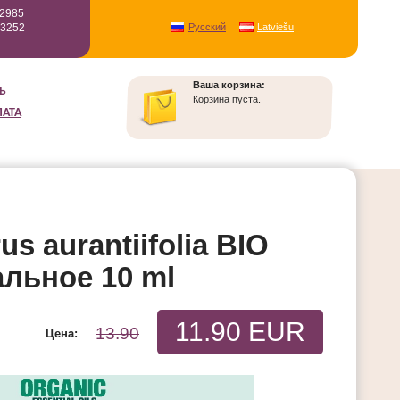
12985
93252
Русский
Latviešu
Ваша корзина:
Ь
Корзина пуста.
ЛАТА
 aurantiifolia BIO
альное 10 ml
11.90 EUR
13.90
Цена: