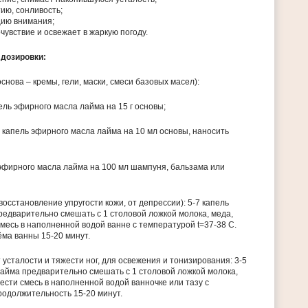
ию, сонливость;
ию внимания;
чувствие и освежает в жаркую погоду.
 дозировки:
нова – кремы, гели, маски, смеси базовых масел):
пель эфирного масла лайма на 15 г основы;
 капель эфирного масла лайма на 10 мл основы, наносить
 эфирного масла лайма на 100 мл шампуня, бальзама или
восстановление упругости кожи, от депрессии): 5-7 капель
едварительно смешать с 1 столовой ложкой молока, меда,
смесь в наполненной водой ванне с температурой t=37-38 С.
ма ванны 15-20 минут.
т усталости и тяжести ног, для освежения и тонизирования: 3-5
айма предварительно смешать с 1 столовой ложкой молока,
вести смесь в наполненной водой ванночке или тазу с
родолжительность 15-20 минут.