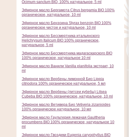
Ocimum sanctum BIO, 100% натуральное, 5 ml
Эфирное масло Бергамота Citrus bergamia BIO 100%
органическое, натуральное, 10 ml
Эфирное масло Бензоина Styrax benzoin BIO 100%
органическое чистое и натуральное, 10 ml
Эфирное масло Бессмертника итальянского
Helichrysum Italicum BIO 100% органическое,
натуральное, 5 ml
Эфирное масло Бессмертника мадагаскарского BIO
100% органическое, натуральное 10 ml
Эфирное масло Ванили Vanilla planifolia экстракт, 10
ml
Эфирное масло Вербены лимонной Био Lippia
citriodora 100% органическое натуральное, 5 мл
Эфирное масло Вербены (литсеи кубебы) Litsea
Cubeba BIO 100% органическое, натуральное, 10 ml
Эфирное масло Ветивера Био Vetiveria zizanioides
100% органическое натуральное, 10 мл
Эфирное масло Гаультерия лежачая Gaultheria
procumbens BIO 100% органическое, натуральное 10
ml
Эфирное масло Гвоздики Eugenia caryophyllus BIO