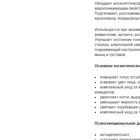
Обладает антисептическ
жаропонижающим свойств
Подтягивает, разглажива
капилляров. Нормализуе
Используется при экземе
ревматизме, артрите, ра
Улучшает состояние тонк
страхах, алкогольной за
поднимающий настроение
мышц и суставов.
Основное косметическо
повышает тонус устал
освежает цвет лица, о
комплексный уход за 
комедонов;
укрепляет ногти, выра
уменьшает жирность в
смягчает огрубевшие у
комплексный уход за 
Психоэмоциональное д
антидепрессант;
устраняет переутомле