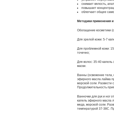
снимает вялость, апат
повышает концентрац
облегчает общее само
Методики применения и
Обогащение косметики (ос
Для зрелой
кожи: 5-7 ка
Для проблемной кожи: 15
точечно;
Для волос: 35-40 капель
маски.
Ванны (освежение тела, 
эфирного масла лайма пр
морской соли. Развести 
Продолжительность приё
Ванночки для рук и ног о
капель эфирного масла л
меда, морской соли. Раз
температурой 37-38С. П