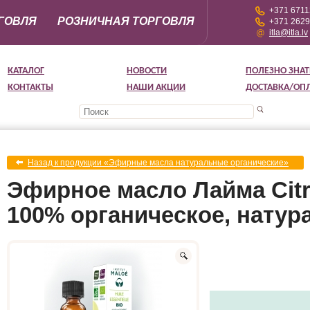
+371 671
ГОВЛЯ
РОЗНИЧНАЯ ТОРГОВЛЯ
+371 262
itla@itla.lv
КАТАЛОГ
НОВОСТИ
ПОЛЕЗНО ЗНАТ
КОНТАКТЫ
НАШИ АКЦИИ
ДОСТАВКА/ОП
Назад к продукции «Эфирные масла натуральные органические»
Эфирное масло Лайма Citrus
100% органическое, натур