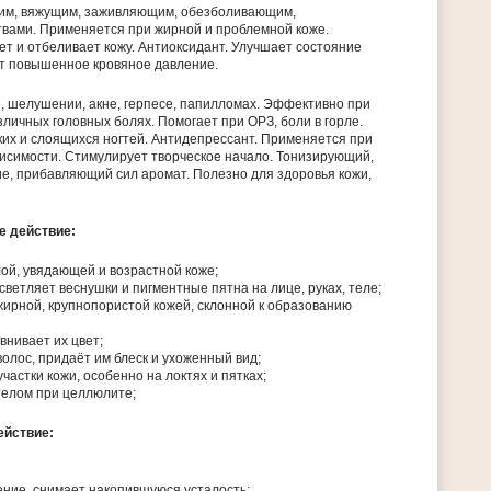
им, вяжущим, заживляющим, обезболивающим,
ами. Применяется при жирной и проблемной коже.
ет и отбеливает кожу. Антиоксидант. Улучшает состояние
т повышенное кровяное давление.
, шелушении, акне, герпесе, папилломах. Эффективно при
зличных головных болях. Помогает при ОРЗ, боли в горле.
их и слоящихся ногтей. Антидепрессант. Применяется при
висимости. Стимулирует творческое начало. Тонизирующий,
, прибавляющий сил аромат. Полезно для здоровья кожи,
е действие:
ой, увядающей и возрастной коже;
светляет веснушки и пигментные пятна на лице, руках, теле;
жирной, крупнопористой кожей, склонной к образованию
внивает их цвет;
олос, придаёт им блеск и ухоженный вид;
частки кожи, особенно на локтях и пятках;
телом при целлюлите;
ействие:
ние, снимает накопившуюся усталость;