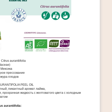
:
Citrus aurantiifolia
taceae)
Мексика
ное прессование
ожура плодов
URANTIFOLIA PEEL OIL
тный, пикантный аромат лайма,
, прозрачная жидкость с желтоватого цвета с холодным
матом
 aurantiifolia: