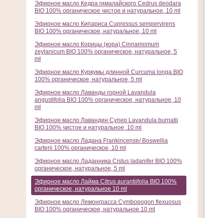
Эфирное масло Кедра гималайского Cedrus deodara
BIO 100% органическое чистое и натуральное, 10 ml
Эфирное масло Кипариса Cupressus sempervirens
BIO 100% органическое, натуральное, 10 ml
Эфирное масло Корицы (кора) Cinnamomum
zeylanicum BIO 100% органическое, натуральное, 5
ml
Эфирное масло Куркумы длинной Curcuma longa BIO
100% органическое, натуральное, 5 ml
Эфирное масло Лаванды горной Lavandula
angustifolia BIO 100% органическое, натуральное, 10
ml
Эфирное масло Лавандин Супер Lavandula burnatii
BIO 100% чистое и натуральное, 10 ml
Эфирное масло Ладана Frankincense/ Boswellia
carterii 100% органическое, 10 ml
Эфирное масло Ладанника Cistus ladanifer BIO 100%
органическое, натуральное, 5 ml
Эфирное масло Лайма Citrus aurantiifolia BIO 100%
органическое, натуральное 10 ml
Эфирное масло Лемонграсса Cymbopogon flexuosus
BIO 100% органическое, натуральное 10 ml