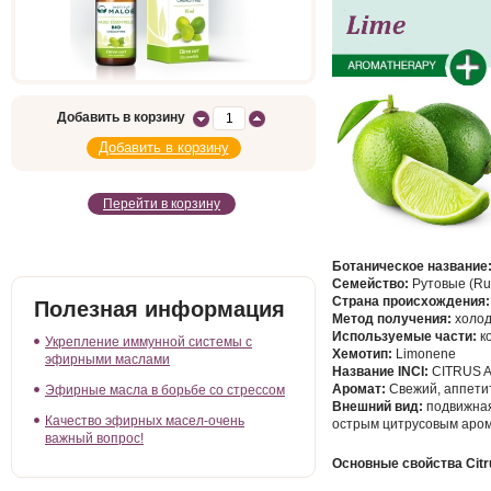
Добавить в корзину
Перейти в корзину
Ботаническое название
Семейство:
Рутовые (Ru
Страна происхождения:
Полезная информация
Метод получения:
холод
Используемые части:
к
Укрепление иммунной системы с
Хемотип:
Limonene
эфирными маслами
Название
INCI:
CITRUS A
Аромат:
Свежий, аппети
Эфирные масла в борьбе со стрессом
Внешний вид:
подвижная
Качество эфирных масел-очень
острым цитрусовым аро
важный вопрос!
Основные свойства Citrus