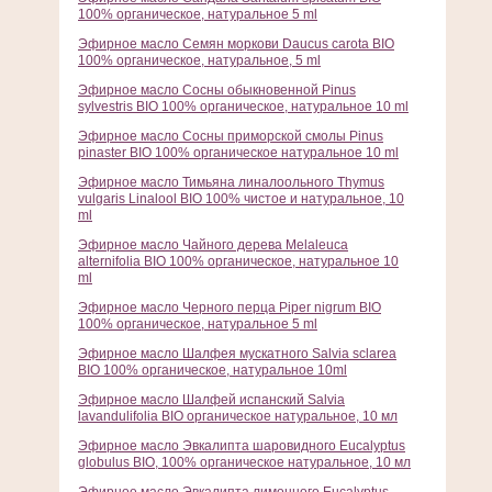
100% органическое, натуральное 5 ml
Эфирное масло Семян моркови Daucus carota BIO
100% органическое, натуральное, 5 ml
Эфирное масло Сосны обыкновенной Pinus
sylvestris BIO 100% органическое, натуральное 10 ml
Эфирное масло Сосны приморской смолы Pinus
pinaster BIO 100% органическое натуральное 10 ml
Эфирное масло Тимьяна линалоольного Thymus
vulgaris Linalool BIO 100% чистое и натуральное, 10
ml
Эфирное масло Чайного дерева Melaleuca
alternifolia BIO 100% органическое, натуральное 10
ml
Эфирное масло Черного перца Piper nigrum BIO
100% органическое, натуральное 5 ml
Эфирное масло Шалфея мускатного Salvia sclarea
BIO 100% органическое, натуральное 10ml
Эфирное масло Шалфей испанский Salvia
lavandulifolia BIO органическое натуральное, 10 мл
Эфирное масло Эвкалипта шаровидного Eucalyptus
globulus BIO, 100% органическое натуральное, 10 мл