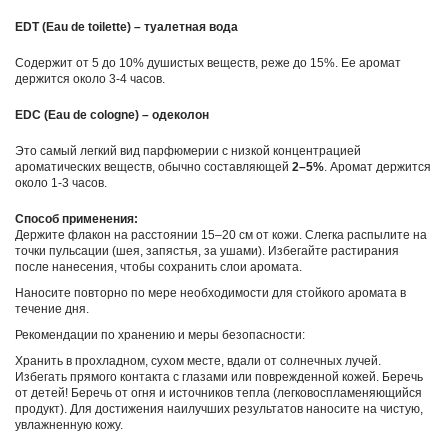
EDT (Eau de toilette) – туалетная вода
Содержит от 5 до 10% душистых веществ, реже до 15%. Ее аромат
держится около 3-4 часов.
EDC
(
Eau de cologne
) – одеколон
Это самый легкий вид парфюмерии с низкой концентрацией
ароматических веществ, обычно составляющей
2–5%
. Аромат держится
около 1-3 часов.
Способ применения:
Держите флакон на расстоянии 15–20 см от кожи. Слегка распылите на
точки пульсации (шея, запястья, за ушами). Избегайте растирания
после нанесения, чтобы сохранить слои аромата.
Наносите повторно по мере необходимости для стойкого аромата в
течение дня.
Рекомендации по хранению и меры безопасности:
Хранить в прохладном, сухом месте, вдали от солнечных лучей.
Избегать прямого контакта с глазами или поврежденной кожей. Беречь
от детей! Беречь от огня и источников тепла (легковоспламеняющийся
продукт). Для достижения наилучших результатов наносите на чистую,
увлажненную кожу.