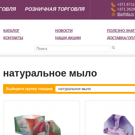
+371 671
ГОВЛЯ
РОЗНИЧНАЯ ТОРГОВЛЯ
+371 262
itla@itla.lv
КАТАЛОГ
НОВОСТИ
ПОЛЕЗНО ЗНАТ
КОНТАКТЫ
НАШИ АКЦИИ
ДОСТАВКА/ОП
натуральное мыло
Выберите группу товаров
натуральное мыло