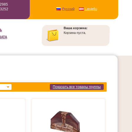
12985
93252
Русский
Latviešu
Ваша корзина:
Ь
Корзина пуста.
ЛАТА
Показать все товары группы