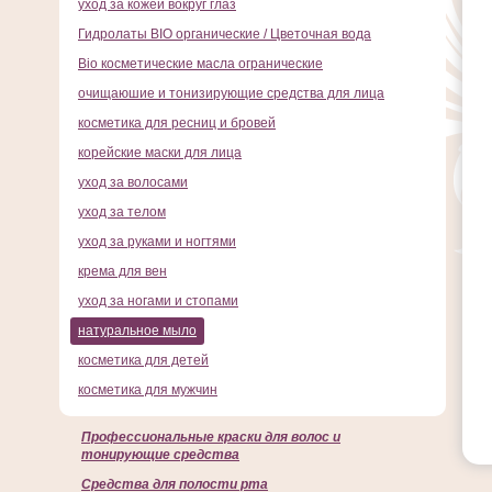
уход за кожей вокруг глаз
Гидролаты BIO органические / Цветочная вода
Bio косметические масла огранические
очищаюшие и тонизирующие средства для лица
косметика для ресниц и бровей
корейские маски для лица
уход за волосами
уход за телом
уход за руками и ногтями
крема для вен
уход за ногами и стопами
натуральное мыло
косметика для детей
косметика для мужчин
Профессиональные краски для волос и
тонирующие средства
Cредства для полости рта