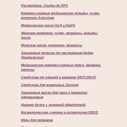
Распродажа. Скидки до 50%
Компрессионные медицинские гольфы, чулки,
колготки Avicenum
Медицинские носки forA и DiaFit
Женские колготки, чулки, леггинсы, гольфы,
носки
Мужские носки, колготки, леггинсы
Защитные полоски от растирания бедер
(бандалетки)
Медицинские компрессионные пояса, бандажи,
ортезы
Средства от клещей и комаров ANTI-GNUS
Средства для животных Zoosept
Защитные маски для лица и перчатки
одноразовые
Нижнее белье с лазерной обработкой
Косметические сумочки и косметички REED
Идеи для подарков