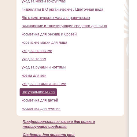
уход за кожей вокруг глаз
Гидролаты BIO органические / Цветочная вода
Bio косметические масла огранические
очищаюшие и тонизирующие средства для лица
косметика для ресниц и бровей
корейские маски для лица
уход за волосами
уход за телом
уход за руками и ногтями
крема для вен
уход за ногами и стопами
натуральное мыло
косметика для детей
косметика для мужчин
Профессиональные краски для волос и
тонирующие средства
Cредства для полости рта