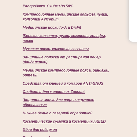
Распродажа. Скидки до 50%
Компрессионные медицинские гольфы, чулки,
колготки Avicenum
Медицинские носки forA и DiaFit
Женские колготки, чулки, леггинсы, гольфы,
носки
Мужские носки, колготки, леггинсы
Защитные полоски от растирания бедер
(бандалетки)
Медицинские компрессионные пояса, бандажи,
ортезы
Средства от клещей и комаров ANTI-GNUS
Средства для животных Zoosept
Защитные маски для лица и перчатки
одноразовые
Нижнее белье с лазерной обработкой
Косметические сумочки и косметички REED
Идеи для подарков