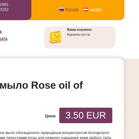
12985
93252
Русский
Latviešu
Ваша корзина:
Ь
Корзина пуста.
ЛАТА
ыло Rose oil of
3.50 EUR
Цена:
ое мыло обогащенное природным концентратом болгарского
ыми лепестками розы для нежного очищения кожи любого типа.