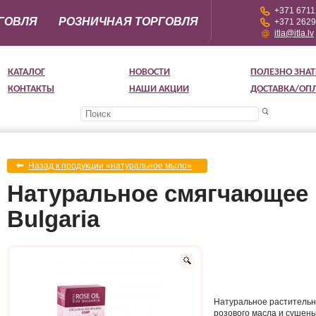
+371 671
ГОВЛЯ
РОЗНИЧНАЯ ТОРГОВЛЯ
+371 262
itla@itla.lv
КАТАЛОГ
НОВОСТИ
ПОЛЕЗНО ЗНАТ
КОНТАКТЫ
НАШИ АКЦИИ
ДОСТАВКА/ОП
Назад к продукции «натуральное мыло»
Натуральное смягчающее м
Bulgaria
Натуральное растительн
розового масла и сушен