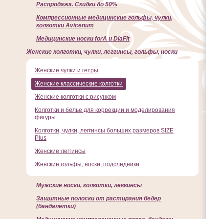
Распродажа. Скидки до 50%
Компрессионные медицинские гольфы, чулки,
колготки Avicenum
Медицинские носки forA и DiaFit
Женские колготки, чулки, леггинсы, гольфы, носки
Женские чулки и гетры
Женские классические колготки
Женские колготки с рисунком
Колготки и белье для коррекции и моделирования
фигуры
Колготки, чулки, леггинсы больших размеров SIZE
Plus
Женские леггинсы
Женские гольфы, носки, подследники
Мужские носки, колготки, леггинсы
Защитные полоски от растирания бедер
(бандалетки)