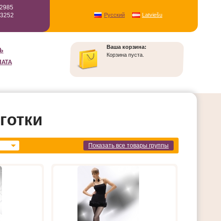
12985
93252
Русский
Latviešu
Ваша корзина:
Ь
Корзина пуста.
ЛАТА
готки
Показать все товары группы