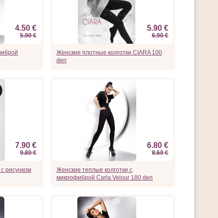
4.50 €
5.90 €
5.90 €
6.90 €
фиброй
Женские плотные колготки CIARA 100
den
7.90 €
6.80 €
9.80 €
8.60 €
 с рисунком
Женские теплые колготки с
микрофиброй Carla Velour 180 den