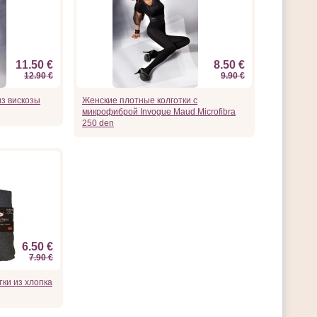
11.50 €
8.50 €
12.90 €
9.90 €
из вискозы
Женские плотные колготки с
микрофиброй Invogue Maud Microfibra
250 den
6.50 €
7.90 €
ки из хлопка