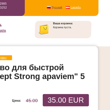
12985
93252
Русский
Latviešu
Ваша корзина:
Ь
Корзина пуста.
ЛАТА
буви»
во для быстрой
pt Strong apaviem" 5
35.00 EUR
45.00
Цена: