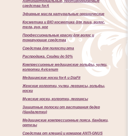
Антибактериальные, противогрибковые
средства forA
Эфирные масла натуральные органические
Косметика и BIO косметика для лица, волос,
тела, рук, ног
Профессиональные краски для волос и
тонирующие средства
Cредства для полости рта
Распродажа. Скидки до 50%
Компрессионные медицинские гольфы, чулки,
колготки Avicenum
Медицинские носки forA и DiaFit
Женские колготки, чулки, леггинсы, гольфы,
носки
Мужские носки, колготки, леггинсы
Защитные полоски от растирания бедер
(бандалетки)
Медицинские компрессионные пояса, бандажи,
ортезы
Средства от клещей и комаров ANTI-GNUS