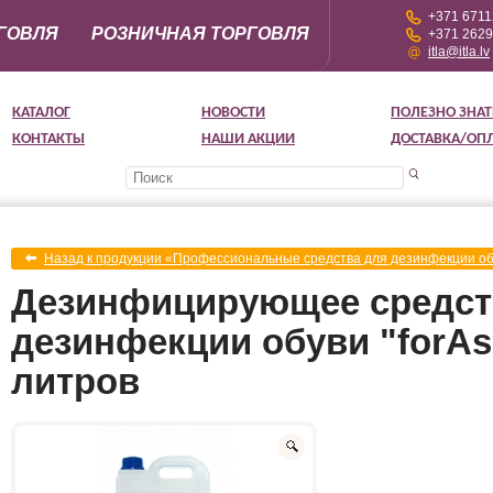
+371 671
ГОВЛЯ
РОЗНИЧНАЯ ТОРГОВЛЯ
+371 262
itla@itla.lv
КАТАЛОГ
НОВОСТИ
ПОЛЕЗНО ЗНАТ
КОНТАКТЫ
НАШИ АКЦИИ
ДОСТАВКА/ОП
Назад к продукции «Профессиональные средства для дезинфекции о
Дезинфицирующее средст
дезинфекции обуви "forAse
литров