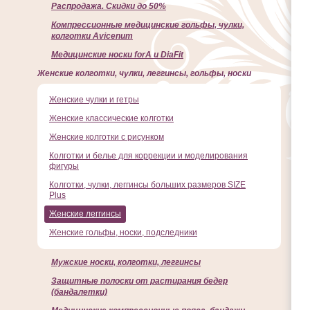
Распродажа. Скидки до 50%
Компрессионные медицинские гольфы, чулки,
колготки Avicenum
Медицинские носки forA и DiaFit
Женские колготки, чулки, леггинсы, гольфы, носки
Женские чулки и гетры
Женские классические колготки
Женские колготки с рисунком
Колготки и белье для коррекции и моделирования
фигуры
Колготки, чулки, леггинсы больших размеров SIZE
Plus
Женские леггинсы
Женские гольфы, носки, подследники
Мужские носки, колготки, леггинсы
Защитные полоски от растирания бедер
(бандалетки)