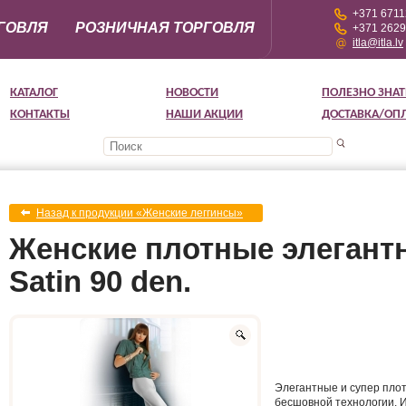
+371 671
ГОВЛЯ
РОЗНИЧНАЯ ТОРГОВЛЯ
+371 262
itla@itla.lv
КАТАЛОГ
НОВОСТИ
ПОЛЕЗНО ЗНАТ
КОНТАКТЫ
НАШИ АКЦИИ
ДОСТАВКА/ОП
Назад к продукции «Женские леггинсы»
Женские плотные элегантн
Satin 90 den.
Элегантные и супер пло
бесшовной технологии. 