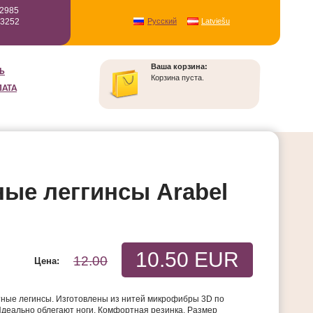
12985
93252
Русский
Latviešu
Ваша корзина:
Ь
Корзина пуста.
ЛАТА
ые леггинсы Arabel
10.50 EUR
12.00
Цена:
тные легинсы. Изготовлены из нитей микрофибры 3D по
Идеально облегают ноги. Комфортная резинка. Размер