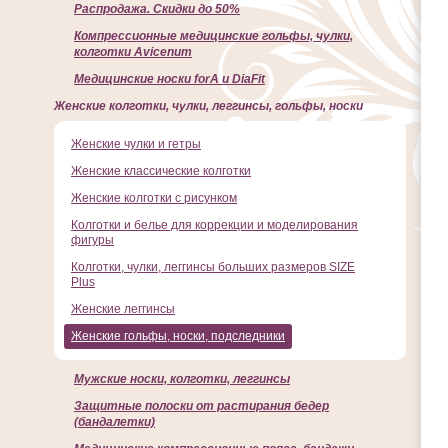
Распродажа. Скидки до 50%
Компрессионные медицинские гольфы, чулки,
колготки Avicenum
Медицинские носки forA и DiaFit
Женские колготки, чулки, леггинсы, гольфы, носки
Женские чулки и гетры
Женские классические колготки
Женские колготки с рисунком
Колготки и белье для коррекции и моделирования
фигуры
Колготки, чулки, леггинсы больших размеров SIZE
Plus
Женские леггинсы
Женские гольфы, носки, подследники
Мужские носки, колготки, леггинсы
Защитные полоски от растирания бедер
(бандалетки)