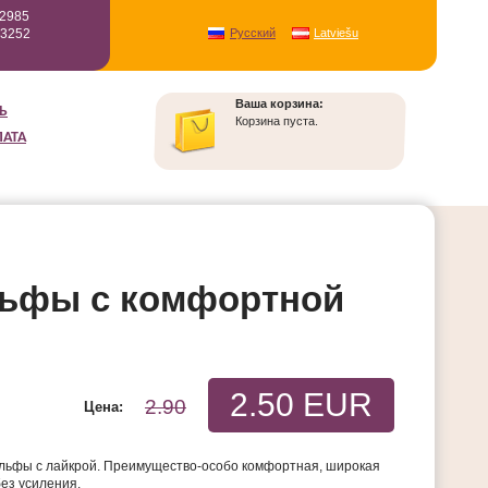
12985
93252
Русский
Latviešu
Ваша корзина:
Ь
Корзина пуста.
ЛАТА
льфы с комфортной
2.50 EUR
2.90
Цена:
ольфы с лайкрой. Преимущество-особо комфортная, широкая
без усиления.