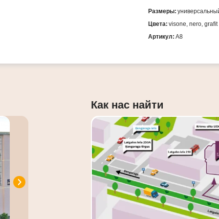
Размеры:
универсальны
Цвета:
visone, nero, grafit
Артикул:
А8
Как нас найти