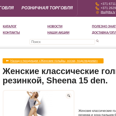
+371 671
ГОВЛЯ
РОЗНИЧНАЯ ТОРГОВЛЯ
+371 262
itla@itla.lv
КАТАЛОГ
НОВОСТИ
ПОЛЕЗНО ЗНАТ
КОНТАКТЫ
НАШИ АКЦИИ
ДОСТАВКА/ОП
Назад к продукции «Женские гольфы, носки, подследники»
Женские классические го
резинкой, Sheena 15 den.
Женские классические г
резинка и зона пальцев 