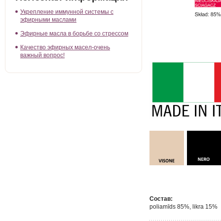
Укрепление иммунной системы с
эфирными маслами
Эфирные масла в борьбе со стрессом
Качество эфирных масел-очень
важный вопрос!
Состав:
poliamīds 85%, likra 15%