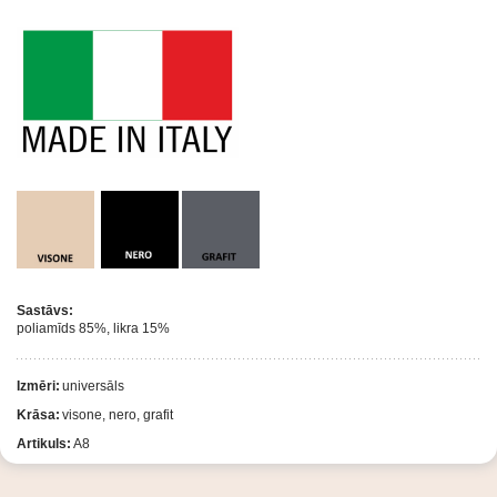
Sastāvs:
poliamīds 85%, likra 15%
Izmēri:
universāls
Krāsa:
visone, nero, grafit
Artikuls:
А8