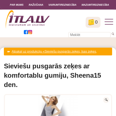
PAR MUMS
RAŽOŠANA
VAIRUMTIRDZNIECĪBA
MAZUMTIRDZNIECĪBA
0
Atpakaļ uz produkciju «Sieviešu pusgarās zeķes, īsas zeķes,
pēdiņas»
Sieviešu pusgarās zeķes ar
komfortablu gumiju, Sheena15
den.