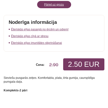
Pāriet uz grozu
Noderīga informācija
Ēteriskās eļļas pasargā no ērcēm un odiem!
Ēteriskās eļļas cīņā ar stresu
Ēteriskās eļļas imunitātes stiprināšanai
2.50 EUR
2.90
Cena:
Sieviešu pusgarās zeķes. Komfortabla, plata, ērta gumija, caurspīdīga
purngala daļa.
Komplekts-2 pāri