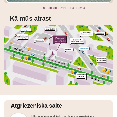
Latgales iela 244, Rīga, Latvija
Kā mūs atrast
Atgriezeniskā saite
Mēs ar prieku atbildēsim uz visiem interesējošiem