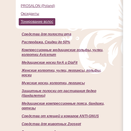
PROSALON (Poland)
Оксиданты
Тонирование волос
Cредства для полости рта
Распродажа. Скидки до 50%
Компрессионные медицинские гольфы, чулки,
колготки Avicenum
Медицинские носки forA и DiaFit
Женские колготки, чулки, леггинсы, гольфы,
носки
Мужские носки, колготки, леггинсы
Защитные полоски от растирания бедер
(бандалетки)
Медицинские компрессионные пояса, бандажи,
ортезы
Средства от клещей и комаров ANTI-GNUS
Средства для животных Zoosept