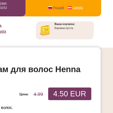
12985
93252
Русский
Latviešu
Ваша корзина:
Ь
Корзина пуста.
ЛАТА
ам для волос Henna
4.50 EUR
4.99
Цена:
 ВОЛОС.