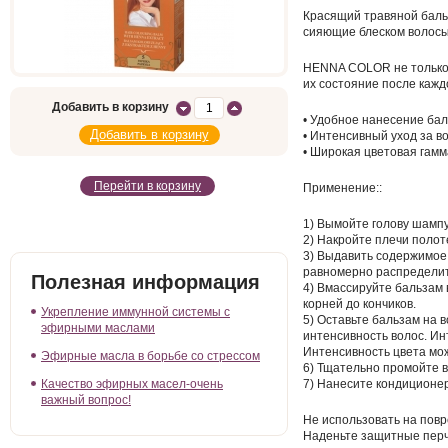
Красящий травяной баль
сияющие блеском волосы
HENNA COLOR не только 
их состояние после каж
Добавить в корзину
• Удобное нанесение бал
• Интенсивный уход за в
• Широкая цветовая гамм
Перейти в корзину
Применение::
1) Вымойте голову шамп
2) Накройте плечи полот
3) Выдавить содержимое 
равномерно распределить
Полезная информация
4) Вмассируйте бальзам
корней до кончиков.
Укрепление иммунной системы с
5) Оставьте бальзам на в
эфирными маслами
интенсивность волос. Ин
Интенсивность цвета мож
Эфирные масла в борьбе со стрессом
6) Тщательно промойте в
Качество эфирных масел-очень
7) Нанесите кондиционер
важный вопрос!
Не использовать на повр
Наденьте защитные перча