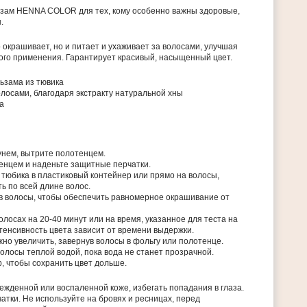
зам HENNA COLOR для тех, кому особенно важны здоровые,
.
окрашивает, но и питает и ухаживает за волосами, улучшая
дого применения. Гарантирует красивый, насыщенный цвет.
ьзама из тювика
олосами, благодаря экстракту натуральной хны
а
унем, вытрите полотенцем.
енцем и наденьте защитные перчатки.
тюбика в пластиковый контейнер или прямо на волосы,
 по всей длине волос.
 в волосы, чтобы обеспечить равномерное окрашивание от
олосах на 20-40 минут или на время, указанное для теста на
тенсивность цвета зависит от времени выдержки.
но увеличить, завернув волосы в фольгу или полотенце.
олосы теплой водой, пока вода не станет прозрачной.
, чтобы сохранить цвет дольше.
ежденной или воспаленной коже, избегать попадания в глаза.
тки. Не используйте на бровях и ресницах, перед