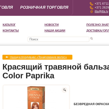
+371 671
ГОВЛЯ
РОЗНИЧНАЯ ТОРГОВЛЯ
+371 262
itla@itla.lv
КАТАЛОГ
НОВОСТИ
ПОЛЕЗНО ЗНАТ
КОНТАКТЫ
НАШИ АКЦИИ
ДОСТАВКА/ОП
Назад к продукции «Тонирование волос»
Красящий травяной бальз
Color Paprika
БЕЗВРЕДНАЯ ОКРАСКА