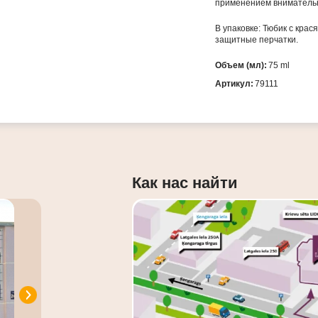
применением внимательн
В упаковке: Тюбик с кра
защитные перчатки.
Объем (мл):
75 ml
Артикул:
79111
Как нас найти