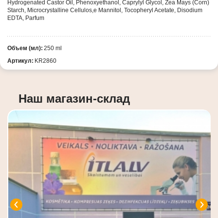
Hydrogenated Castor Oil, Phenoxyethanol, Caprylyl Glycol, Zea Mays (Corn)
Starch, Microcrystalline Cellulos,e Mannitol, Tocopheryl Acetate, Disodium
EDTA, Parfum
Объем (мл):
250 ml
Артикул:
KR2860
Наш магазин-склад