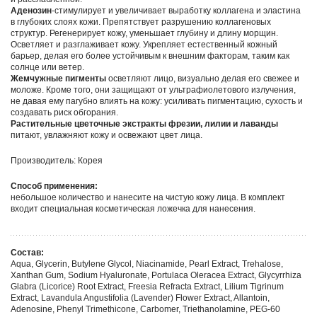
Аденозин
-стимулирует и увеличивает выработку коллагена и эластина
в глубоких слоях кожи. Препятствует разрушению коллагеновых
структур. Регенерирует кожу, уменьшает глубину и длину морщин.
Осветляет и разглаживает кожу. Укрепляет естественный кожный
барьер, делая его более устойчивым к внешним факторам, таким как
солнце или ветер.
Жемчужные пигменты
осветляют лицо, визуально делая его свежее и
моложе. Кроме того, они защищают от ультрафиолетового излучения,
не давая ему пагубно влиять на кожу: усиливать пигментацию, сухость и
создавать риск обгорания.
Растительные цветочные экстракты фрезии, лилии и лаванды
питают, увлажняют кожу и освежают цвет лица.
Производитель: Корея
Способ применения:
небольшое количество и нанесите на чистую кожу лица. В комплект
входит специальная косметическая ложечка для нанесения.
Состав:
Aqua, Glycerin, Butylene Glycol, Niacinamide, Pearl Extract, Trehalose,
Xanthan Gum, Sodium Hyaluronate, Portulaca Oleracea Extract, Glycyrrhiza
Glabra (Licorice) Root Extract, Freesia Refracta Extract, Lilium Tigrinum
Extract, Lavandula Angustifolia (Lavender) Flower Extract, Allantoin,
Adenosine, Phenyl Trimethicone, Carbomer, Triethanolamine, PEG-60