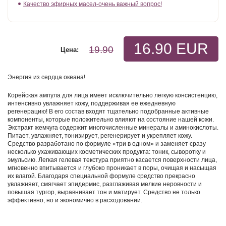
Качество эфирных масел-очень важный вопрос!
16.90 EUR
19.90
Цена:
Энергия из сердца океана!
Корейская ампула для лица имеет исключительно легкую консистенцию,
интенсивно увлажняет кожу, поддерживая ее ежедневную
регенерацию! В его состав входят тщательно подобранные активные
компоненты, которые положительно влияют на состояние нашей кожи.
Экстракт жемчуга содержит многочисленные минералы и аминокислоты.
Питает, увлажняет, тонизирует, регенерирует и укрепляет кожу.
Средство разработано по формуле «три в одном» и заменяет сразу
несколько ухаживающих косметических продукта: тоник, сыворотку и
эмульсию. Легкая гелевая текстура приятно касается поверхности лица,
мгновенно впитывается и глубоко проникает в поры, очищая и насыщая
их влагой. Благодаря специальной формуле средство прекрасно
увлажняет, смягчает эпидермис, разглаживая мелкие неровности и
повышая тургор, выравнивает тон и матирует. Средство не только
эффективно, но и экономично в расходовании.