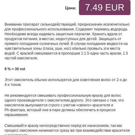
7.49 EUR
Цена:
Внимание препарат сильнодействующий, предназначен исключительно
для профессионального использования. Содержит перекись водорода.
Необходимо всегда надевать защитные перчатки. Хранить вдали от
продуктов питания, в местах, недоступных для детей. Защищать от
прямого попадания солнечных лучей. В случае попадания жидкости на
чувствительные зоны (глаза, уши, нос) обильно промыть эти места
водой. С краской смешивается в пропорции 1:1.5-одна часть краски, 1.5
частей окислителя.
9 % = 30 vol
Этот окислитель обычно используется для осветления волос от 2-х до
4-х тонов.
Не рекомендуется смешивать профессиональную краску для волос
одного производителя с окислителем другого. Это связано с тем, что
окислители выпускаются строго с учетом «своего» красителя и
Ph‑фактора, который они в паре должны обеспечить в процессе
окрашивания.
Смешивайте краску непосредственно перед ее нанесением, так как
процесс окисления начинается сразу же при взаимодействии красителя