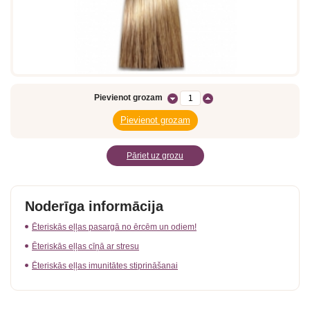
Pievienot grozam
Pāriet uz grozu
Noderīga informācija
Ēteriskās eļļas pasargā no ērcēm un odiem!
Ēteriskās eļļas cīņā ar stresu
Ēteriskās eļļas imunitātes stiprināšanai