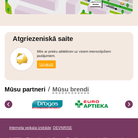
Atgriezeniskā saite
Mēs ar prieku atbildēsim uz visiem interesējošiem
jautājumiem.
Uzrakstīt
/
Mūsu partneri
Mūsu brendi
Interneta veikala izstrāde
:
DEVNRISE