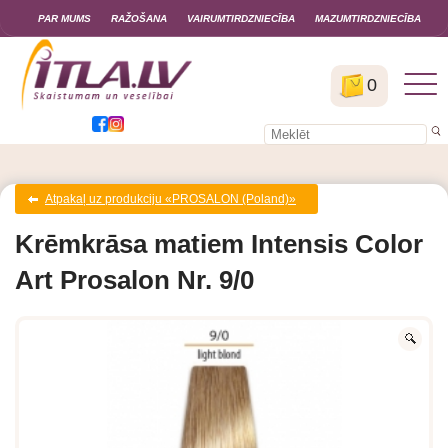
PAR MUMS
RAŽOŠANA
VAIRUMTIRDZNIECĪBA
MAZUMTIRDZNIECĪBA
0
Atpakaļ uz produkciju «PROSALON (Poland)»
Krēmkrāsa matiem Intensis Color
Art Prosalon Nr. 9/0