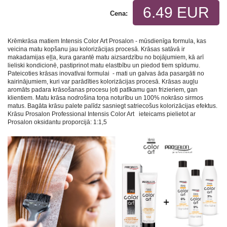
6.49 EUR
Cena:
Krēmkrāsa matiem Intensis Color Art Prosalon - mūsdienīga formula, kas
veicina matu kopšanu jau kolorizācijas procesā. Krāsas satāvā ir
makadamijas eļļa, kura garantē matu aizsardzību no bojājumiem, kā arī
lieliski kondicionē, pastiprinot matu elastbību un piedod tiem spīdumu.
Pateicoties krāsas inovatīvai formulai - mati un galvas āda pasargāti no
kairinājumiem, kuri var parādīties kolorizācijas procesā. Krāsas augļu
aromāts padara krāsošanas procesu ļoti patīkamu gan frizieriem, gan
klientiem. Matu krāsa nodrošina toņa noturību un 100% nokrāso sirmos
matus. Bagāta krāsu palete palīdz sasniegt satriecošus kolorizācijas efektus.
Krāsu Prosalon Professional Intensis Color Art ieteicams pielietot ar
Prosalon oksidantu proporcijā: 1:1,5