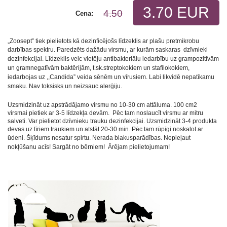
3.70 EUR
4.50
Cena:
„Zoosept” tiek pielietots kā dezinficējošs līdzeklis ar plašu pretmikrobu
darbības spektru.
Paredzēts dažādu virsmu, ar kurām saskaras dzīvnieki
dezinfekcijai.
Līdzeklis veic vietēju antibakteriālu iedarbību uz grampozitīvām
un gramnegatīvām baktērijām,
t.sk.streptokokiem un stafilokokiem,
iedarbojas uz ,,Candida” veida sēnēm un vīrusiem.
Labi likvidē nepatīkamu
smaku. Nav toksisks un neizsauc alerģiju.
Uzsmidzināt uz apstrādājamo virsmu no 10-30 cm attāluma. 100 сm
2
virsmai pietiek ar 3-5 līdzekļa devām. Pēc tam noslaucīt virsmu ar mitru
salveti. Var pielietot dzīvnieku trauku dezinfekcijai. Uzsmidzināt 3-4 produkta
devas uz tīriem traukiem un atstāt 20-30 min. Pēc tam rūpīgi noskalot ar
ūdeni. Šķīdums nesatur spirtu. Nerada blakusparādības.
Nepieļaut
nokļūšanu acīs! Sargāt no bērniem! Ārējam pielietojumam!