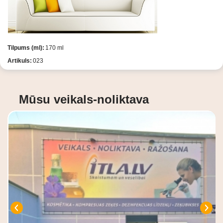
Tilpums (ml):
170 ml
Artikuls:
023
Mūsu veikals-noliktava