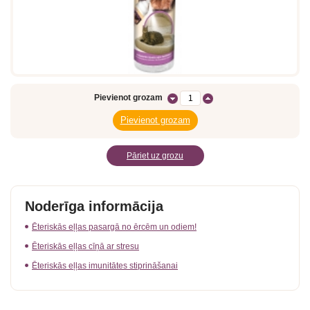
Pievienot grozam
Pāriet uz grozu
Noderīga informācija
Ēteriskās eļļas pasargā no ērcēm un odiem!
Ēteriskās eļļas cīņā ar stresu
Ēteriskās eļļas imunitātes stiprināšanai