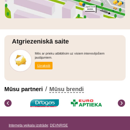
Atgriezeniskā saite
Mēs ar prieku atbildēsim uz visiem interesējošiem
jautājumiem.
Uzrakstīt
/
Mūsu partneri
Mūsu brendi
Interneta veikala izstrāde
:
DEVNRISE