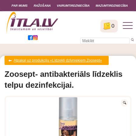
PAR MUMS
RAŽOŠANA
VAIRUMTIRDZNIECĪBA
MAZUMTIRDZNIECĪBA
0
Atpakaļ uz produkciju «Līdzekļi dzīvniekiem Zoosept»
Zoosept- antibakteriāls līdzeklis
telpu dezinfekcijai.