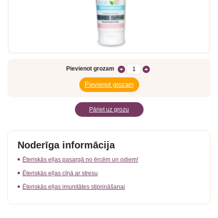
Pievienot grozam
Pāriet uz grozu
Noderīga informācija
Ēteriskās eļļas pasargā no ērcēm un odiem!
Ēteriskās eļļas cīņā ar stresu
Ēteriskās eļļas imunitātes stiprināšanai