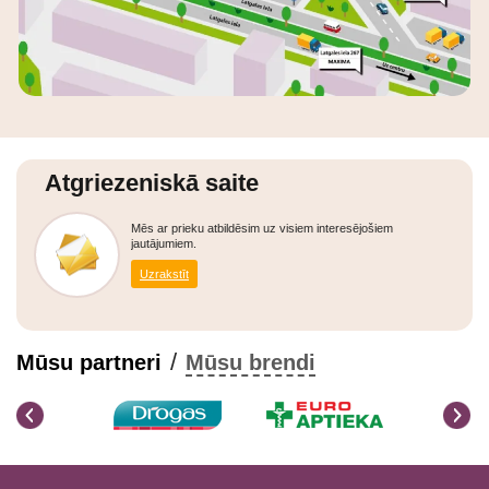
Atgriezeniskā saite
Mēs ar prieku atbildēsim uz visiem interesējošiem
jautājumiem.
Uzrakstīt
/
Mūsu partneri
Mūsu brendi