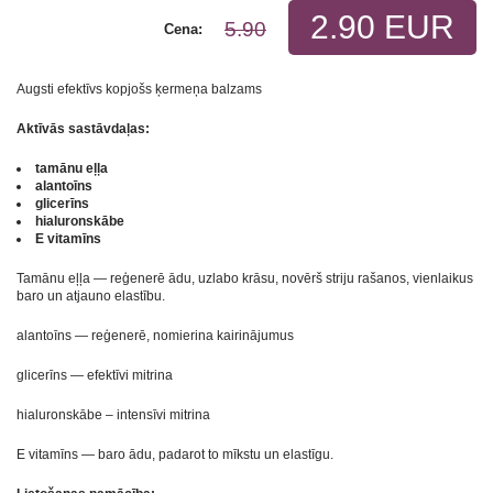
2.90 EUR
5.90
Cena:
Augsti efektīvs kopjošs ķermeņa balzams
Aktīvās sastāvdaļas:
tamānu eļļa
alantoīns
glicerīns
hialuronskābe
E vitamīns
Tamānu eļļa — reģenerē ādu, uzlabo krāsu, novērš striju rašanos, vienlaikus
baro un atjauno elastību.
alantoīns — reģenerē, nomierina kairinājumus
glicerīns — efektīvi mitrina
hialuronskābe – intensīvi mitrina
E vitamīns — baro ādu, padarot to mīkstu un elastīgu.