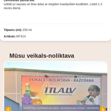
Lietošanas pamācība:
uzklāt uz sausas un tīras ādas ar vieglām masējošām kustībām. Lietot 1-2
reizes dienā.
Tilpums (ml):
250 ml
Artikuls:
M7414
Mūsu veikals-noliktava