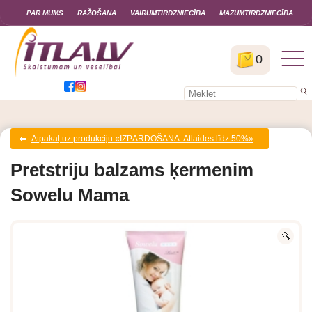
PAR MUMS
RAŽOŠANA
VAIRUMTIRDZNIECĪBA
MAZUMTIRDZNIECĪBA
0
Atpakaļ uz produkciju «IZPĀRDOŠANA. Atlaides līdz 50%»
Pretstriju balzams ķermenim
Sowelu Mama