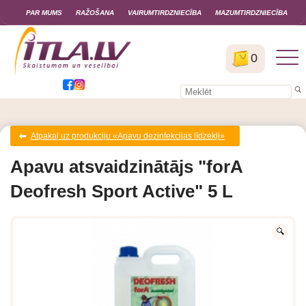
PAR MUMS
RAŽOŠANA
VAIRUMTIRDZNIECĪBA
MAZUMTIRDZNIECĪBA
0
Atpakaļ uz produkciju «Apavu dezinfekcijas līdzekļi»
Apavu atsvaidzinātājs "forA
Deofresh Sport Active" 5 L