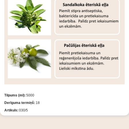
Tilpums (ml):
5000
Derīguma termiņš:
18
Artikuls:
030/5