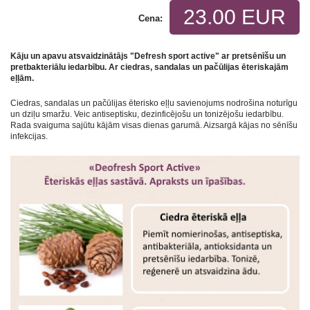
23.00 EUR
Cena:
Kāju un apavu atsvaidzinātājs "Defresh sport active" ar pretsēnīšu un
pretbakteriālu iedarbību. Ar ciedras, sandalas un pačūlijas ēteriskajām
eļļām.
Ciedras, sandalas un pačūlijas ēterisko eļļu savienojums nodrošina noturīgu
un dziļu smaržu. Veic antiseptisku, dezinficējošu un tonizējošu iedarbību.
Rada svaiguma sajūtu kājām visas dienas garumā. Aizsargā kājas no sēnīšu
infekcijas.