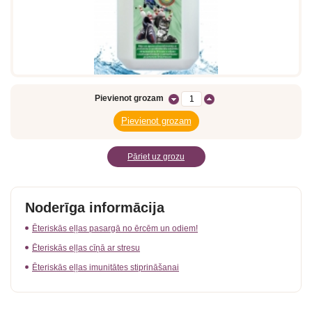
Pievienot grozam
Pāriet uz grozu
Noderīga informācija
Ēteriskās eļļas pasargā no ērcēm un odiem!
Ēteriskās eļļas cīņā ar stresu
Ēteriskās eļļas imunitātes stiprināšanai